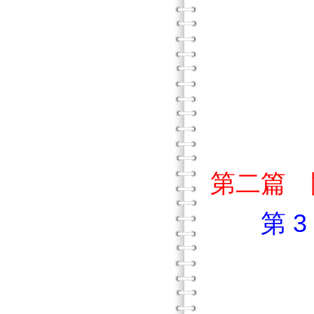
參 
肆 
伍 
陸 讀
第二篇 
第 
壹 
貳 