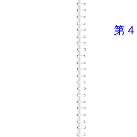
參 
第 
壹 
貳 
參 
肆 
伍 
陸 