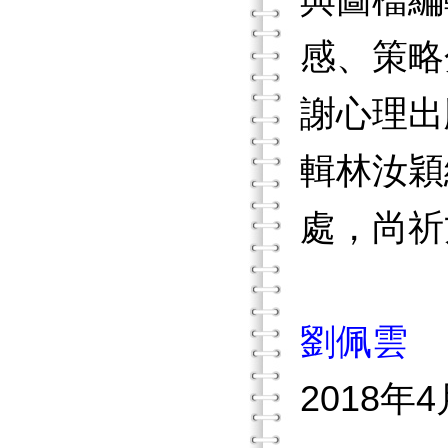
與圖檔編
感、策略
謝心理出
輯林汝穎
處，尚祈
劉佩雲
2018年4