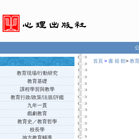
首頁
>
書 籍 館
>
教
教育現場/行動研究
教育基礎
課程學習與教學
教育行政/政策/法規/評鑑
九年一貫
戲劇教育
教育史／教育哲學
校長學
地方教育輔導