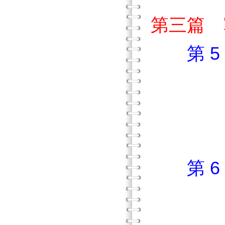
第三篇 
第 
壹 
貳 
參 
第 
壹