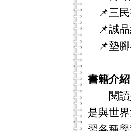
📌三民
📌誠品
📌墊腳
書籍介紹
閱讀是
是與世界
習各種學