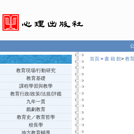
首頁
>
書 籍 館
>
教
教育現場/行動研究
教育基礎
課程學習與教學
教育行政/政策/法規/評鑑
九年一貫
戲劇教育
教育史／教育哲學
校長學
地方教育輔導