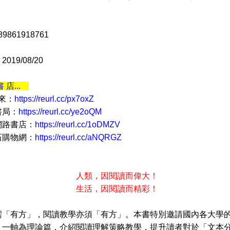
9861918761
19/08/20
書 店...
 來：
https://reurl.cc/px7oxZ
書局：
https://reurl.cc/ye2oQM
網路書店：
https://reurl.cc/1oDMZV
石購物網：
https://reurl.cc/aNQRGZ
人類，因閱讀而偉大！
活，因閱讀而精彩！
需「有方」，閱讀教學亦須「有方」。本書特別邀請國內各大學
：一軸為理論篇，介紹閱讀理解策略教學，提升讀者對於「文本