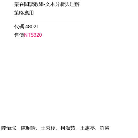
樂在閱讀教學-文本分析與理解
策略應用
代碼
48021
售價
NT$
320
、陸怡琮、陳昭吟、王秀梗、柯潔茹、王惠亭、許淑