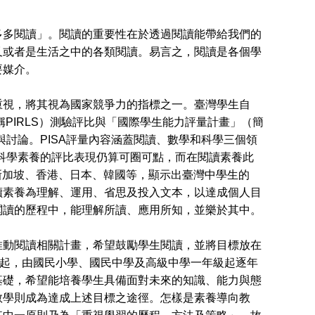
多閱讀」。閱讀的重要性在於透過閱讀能帶給我們的
又或者是生活之中的各類閱讀。易言之，閱讀是各個學
要媒介。
視，將其視為國家競爭力的指標之一。臺灣學生自
稱PIRLS）測驗評比與「國際學生能力評量計畫」（簡
與討論。PISA評量內容涵蓋閱讀、數學和科學三個領
與科學素養的評比表現仍算可圈可點，而在閱讀素養此
：新加坡、香港、日本、韓國等，顯示出臺灣中學生的
：閱讀素養為理解、運用、省思及投入文本，以達成個人目
閱讀的歷程中，能理解所讀、應用所知，並樂於其中。
動閱讀相關計畫，希望鼓勵學生閱讀，並將目標放在
度起，由國民小學、國民中學及高級中學一年級起逐年
基礎，希望能培養學生具備面對未來的知識、能力與態
教學則成為達成上述目標之途徑。怎樣是素養導向教