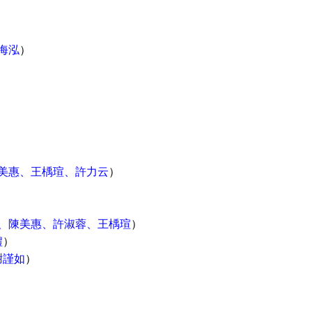
海泓
）
美惠、王楀瑄、許力云
）
、陳美惠、許淑蓉、王楀瑄
）
澧
）
謝謹如
）