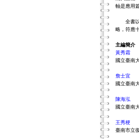
軸是應用
全書以深
略，符應
主編簡介
黃秀霜
國立臺南
詹士宜
國立臺南
陳海泓
國立臺南
王秀梗
臺南市立