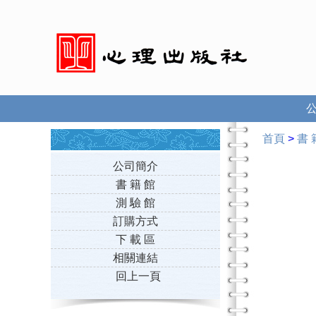
首頁
>
書 
公司簡介
書 籍 館
測 驗 館
訂購方式
下 載 區
相關連結
回上一頁