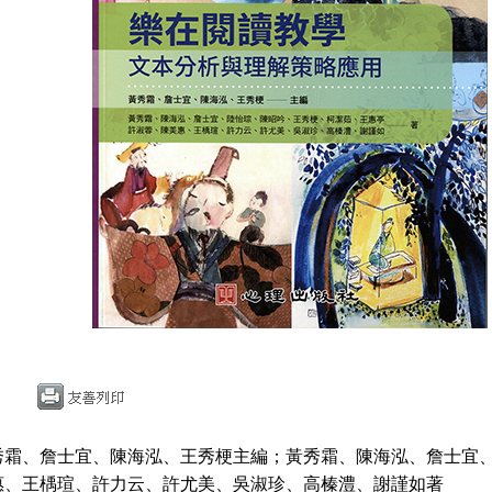
秀霜、詹士宜、陳海泓、王秀梗主編；黃秀霜、陳海泓、詹士宜
惠、王楀瑄、許力云、許尤美、吳淑珍、高榛澧、謝謹如著