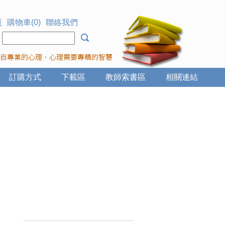
頁
購物車(0)
聯絡我們
：
訂購方式
下載區
教師索書區
相關連結