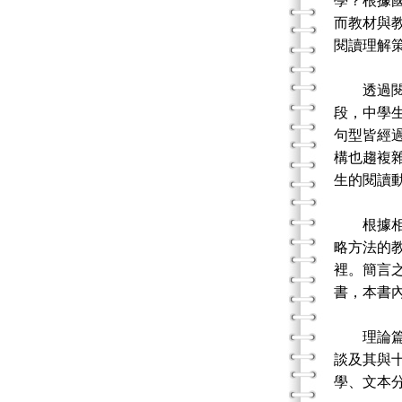
學？根據
而教材與
閱讀理解
透過閱讀
段，中學
句型皆經
構也趨複
生的閱讀
根據相關
略方法的
裡。簡言
書，本書
理論篇：
談及其與
學、文本