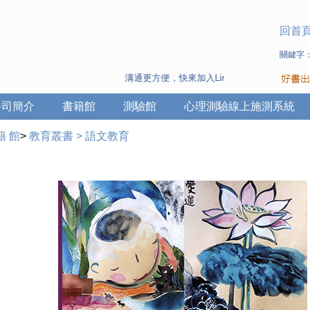
回首
關鍵字
溝通更方便，快來加入Line 與 Wechat ~
公司簡介
書籍館
測驗館
心理測驗線上施測系統
籍 館
>
教育叢書
>
語文教育