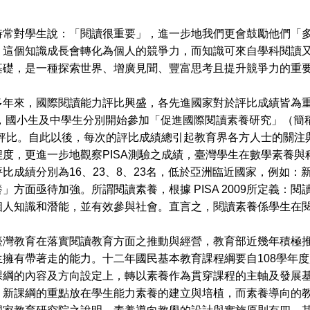
對學生說：「閱讀很重要」，進一步地我們更會鼓勵他們「多
，這個知識成長會轉化為個人的競爭力，而知識可來自學科閱讀
基礎，是一種探索世界、增廣見聞、豐富思考且提升競爭力的重
來，國際閱讀能力評比興盛，各先進國家對於評比成績皆為重
起，國小生及中學生分別開始參加「促進國際閱讀素養研究」（簡
）評比。自此以後，每次的評比成績總引起教育界各方人士的關注
程度，更進一步地觀察PISA測驗之成績，臺灣學生在數學素養
比成績分別為16、23、8、23名，低於亞洲臨近國家，例如
」方面亟待加強。所謂閱讀素養，根據 PISA 2009所定義
個人知識和潛能，並有效參與社會。直言之，閱讀素養係學生在
教育在落實閱讀教育方面之推動與經營，教育部近幾年積極推
生擁有帶著走的能力。十二年國民基本教育課程綱要自108學年
課綱的內容及方向設定上，轉以素養作為貫穿課程的主軸及發展
，新課綱的重點放在學生能力素養的建立與培植，而素養導向的