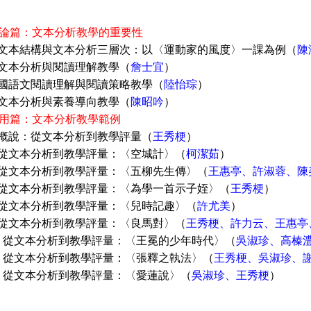
1 理論篇：文本分析教學的重要性
章 文本結構與文本分析三層次：以〈運動家的風度〉一課為例（
陳
 文本分析與閱讀理解教學（
詹士宜
）
 國語文閱讀理解與閱讀策略教學（
陸怡琮
）
 文本分析與素養導向教學（
陳昭吟
）
2 應用篇：文本分析教學範例
 概說：從文本分析到教學評量（
王秀梗
）
 從文本分析到教學評量：〈空城計〉（
柯潔茹
）
 從文本分析到教學評量：〈五柳先生傳〉（
王惠亭、許淑蓉、陳
 從文本分析到教學評量：〈為學一首示子姪〉（
王秀梗
）
 從文本分析到教學評量：〈兒時記趣〉（
許尤美
）
 從文本分析到教學評量：〈良馬對〉（
王秀梗、許力云、王惠亭
 從文本分析到教學評量：〈王冕的少年時代〉（
吳淑珍、高榛
 從文本分析到教學評量：〈張釋之執法〉（
王秀梗、吳淑珍、
 從文本分析到教學評量：〈愛蓮說〉（
吳淑珍、王秀梗
）