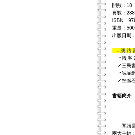
開數：18
頁數：288
ISBN：978
重量：500
出版日期：20
...網 路 
📌博 客
📌三民
📌誠品
📌墊腳
書籍簡介
生
閱讀
兩大主軸