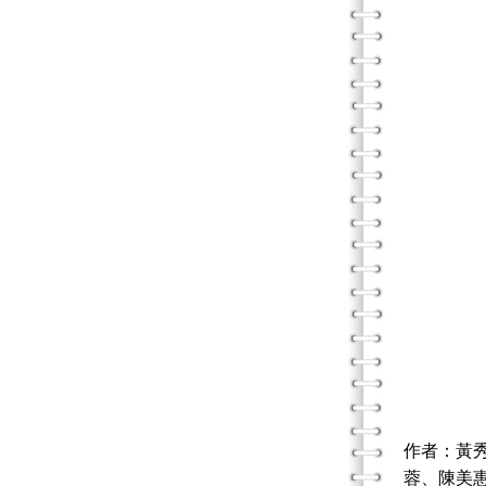
作者：黃
蓉、陳美