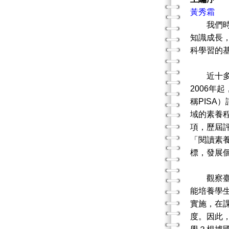
黃秀霜
我們時常
知識成長
科學習的
近十多年
2006年
稱PISA
域的素養
項，歷屆評
「閱讀素養
標，發展
觀察臺灣
能培養學
實施，在
度。因此