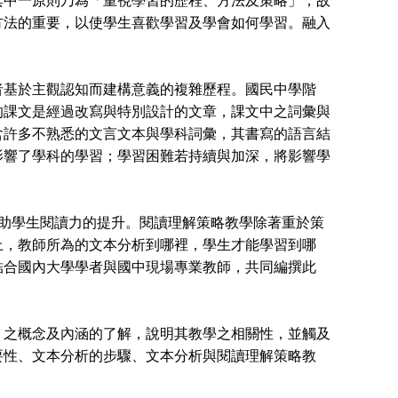
其中一原則乃為「重視學習的歷程、方法及策略」，故
方法的重要，以使學生喜歡學習及學會如何學習。融入
基於主觀認知而建構意義的複雜歷程。國民中學階
的課文是經過改寫與特別設計的文章，課文中之詞彙與
含許多不熟悉的文言文本與學科詞彙，其書寫的語言結
影響了學科的學習；學習困難若持續與加深，將影響學
助學生閱讀力的提升。閱讀理解策略教學除著重於策
上，教師所為的文本分析到哪裡，學生才能學習到哪
結合國內大學學者與國中現場專業教師，共同編撰此
之概念及內涵的了解，說明其教學之相關性，並觸及
要性、文本分析的步驟、文本分析與閱讀理解策略教