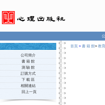
首頁
>
書 籍 館
>
教
公司簡介
書 籍 館
測 驗 館
訂購方式
下 載 區
相關連結
回上一頁