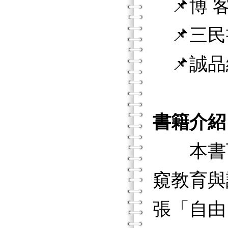
📌博 客
📌三民
📌誠品
書籍介紹
本書可
窺教育與
張「自由