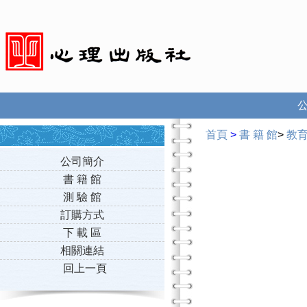
首頁
>
書 籍 館
>
教
公司簡介
書 籍 館
測 驗 館
訂購方式
下 載 區
相關連結
回上一頁