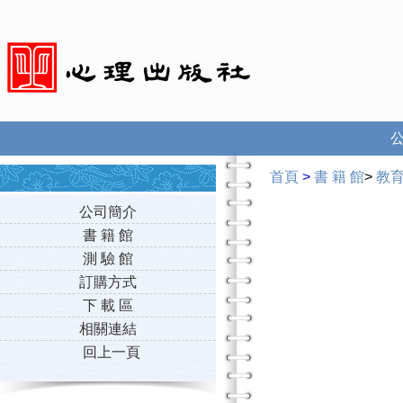
首頁
>
書 籍 館
>
教
公司簡介
書 籍 館
測 驗 館
訂購方式
下 載 區
相關連結
回上一頁