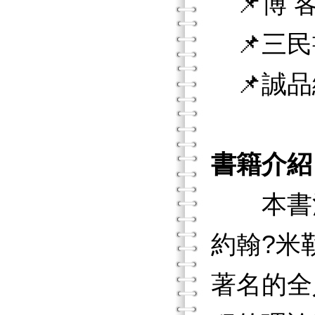
📌博 客
📌三民
📌誠品
書籍介紹
本書清
約翰?米勒博
著名的全