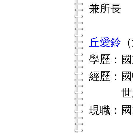
兼所長
丘愛鈴
（
學歷：國
經歷：國
世新
現職：國