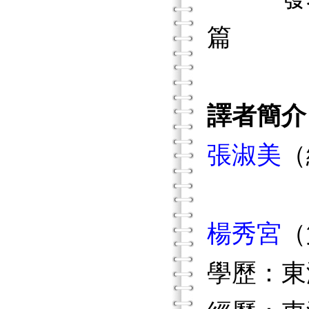
篇
譯者簡介
張淑美
（
楊秀宮
（
學歷：東