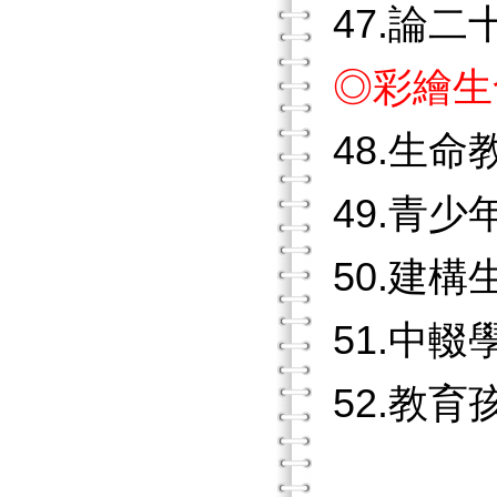
47.論
◎彩繪生
48.生
49.青
50.建
51.中
52.教