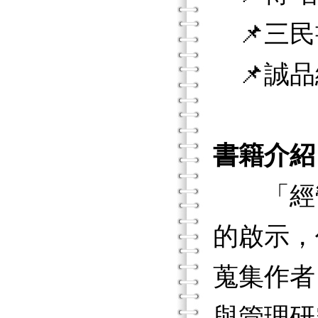
📌三民
📌誠品
書籍介紹
「經營
的啟示，
蒐集作者
與管理研