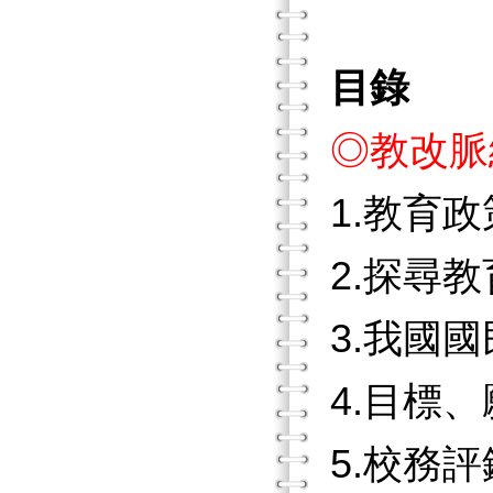
目錄
◎教改脈
1.教育
2.探尋
3.我國
4.目標
5.校務