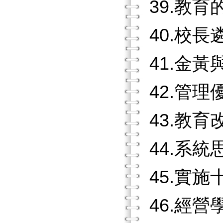
39.教育
40.校
41.金
42.管
43.教
44.系
45.實
46.經