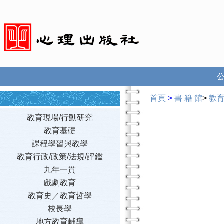
首頁
>
書 籍 館
>
教
教育現場/行動研究
教育基礎
課程學習與教學
教育行政/政策/法規/評鑑
九年一貫
戲劇教育
教育史／教育哲學
校長學
地方教育輔導