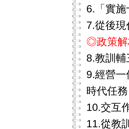
6.「實
7.從後
◎政策解
8.教訓
9.經營
時代任務
10.交
11.從