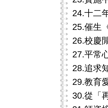
24.十
25.催
26.校
27.平
28.追
29.教
30.從