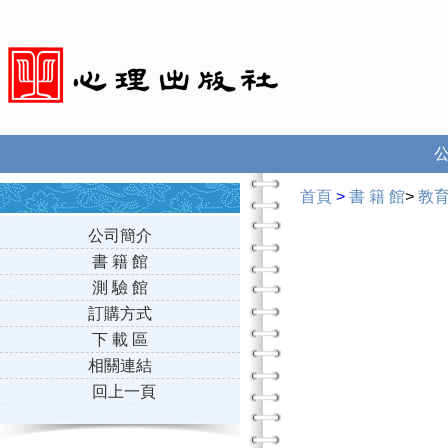
首頁
>
書 籍 館
>
教
公司簡介
書 籍 館
測 驗 館
訂購方式
下 載 區
相關連結
回上一頁