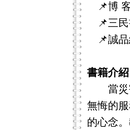
📌博 客
📌三民
📌誠品
書籍介紹
當災害
無悔的服
的心念。