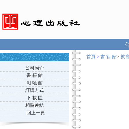
首頁
>
書 籍 館
>
教
公司簡介
書 籍 館
測 驗 館
訂購方式
下 載 區
相關連結
回上一頁