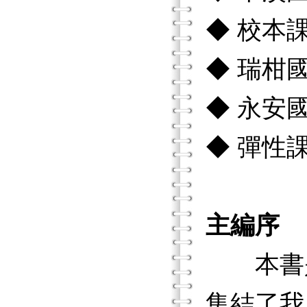
◆ 校本
◆ 瑞柑
◆ 永安
◆ 彈性
主編序
本書是
集結了我