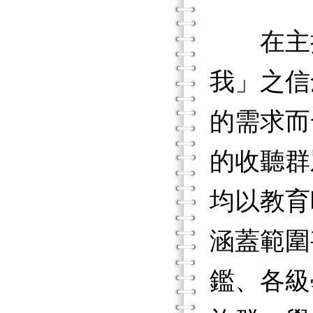
在主持
我」之信
的需求而
的收聽群
均以教育
涵蓋範圍
鑑、各級