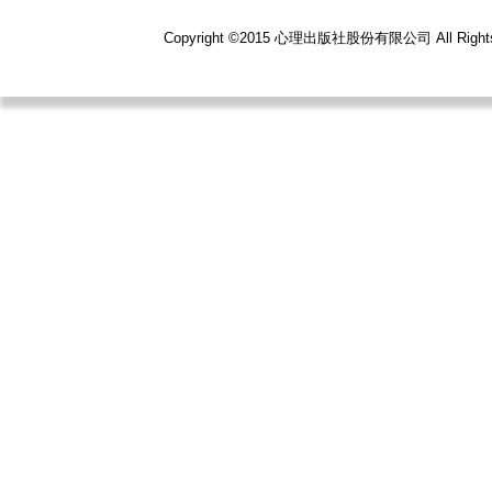
Copyright ©2015 心理出版社股份有限公司 All R