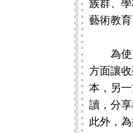
族群、學
藝術教育
為使所
方面讓收
本，另一
讀，分享
此外，為