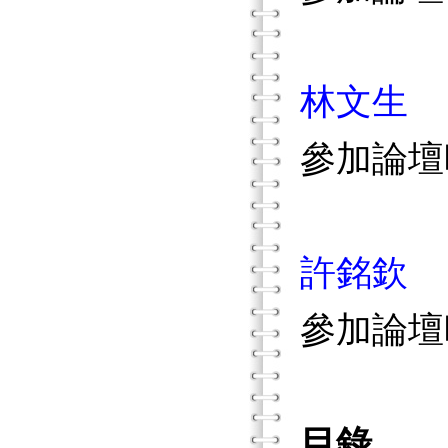
林文生
參加論壇
許銘欽
參加論壇
目錄