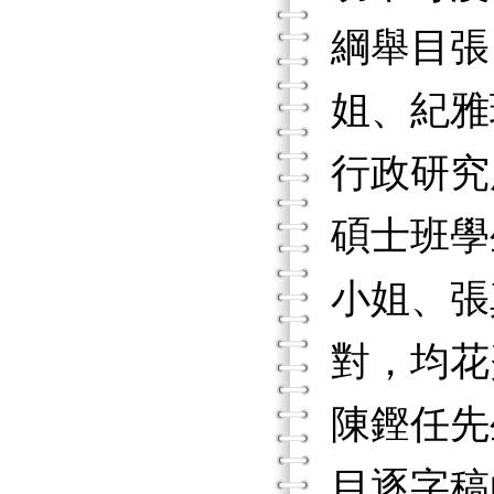
綱舉目張
姐、紀雅
行政研究
碩士班學
小姐、張
對，均花
陳鏗任先
目逐字稿