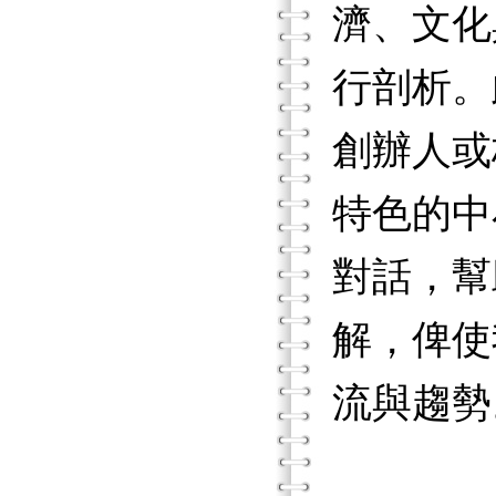
濟、文化
行剖析。
創辦人或
特色的中
對話，幫
解，俾使
流與趨勢