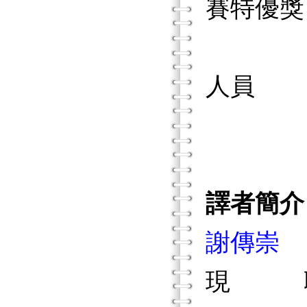
賽特優獎
奉總統
人員
國立嘉
譯者簡介
謝傳崇
現 職