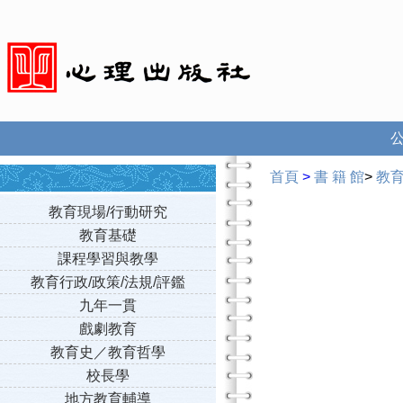
首頁
>
書 籍 館
>
教
教育現場/行動研究
教育基礎
課程學習與教學
教育行政/政策/法規/評鑑
九年一貫
戲劇教育
教育史／教育哲學
校長學
地方教育輔導