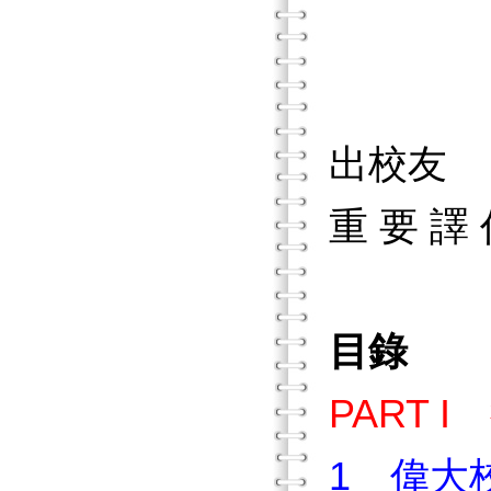
教育
國立
出校友
重 要 
目錄
PART 
1 偉大