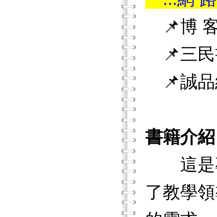
📌博 客
📌三民
📌誠品
書籍介紹
這是專
了教學領