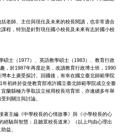
括老師、主任與現任及未來的校長閱讀，也非常適合
政課程，特別是針對現任國小校長及未來有志於國小校
學碩士（1977）、英語教學碩士（1983）、教育行政
興趣，於1987年再度赴美，改讀教育行政博士班，1990
臺灣本土廣受探討。回國後，有幸在國立臺北師範學院
01年初終於促使教育部准許國立臺北師範學院成立全臺
、宜蘭縣極力爭取設立候用校長培育班，亦連續多年舉
遍受到關注與討論。
年接著主編《中學校長的心情故事》與《小學校長的心
校長的經驗與智慧：且聽眾校長道來》（以上均由心理出
之助益。