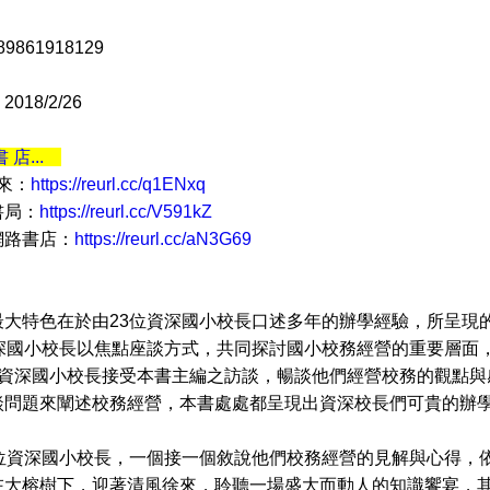
9861918129
18/2/26
書 店...
 來：
https://reurl.cc/q1ENxq
書局：
https://reurl.cc/V591kZ
網路書店：
https://reurl.cc/aN3G69
特色在於由23位資深國小校長口述多年的辦學經驗，所呈現的
資深國小校長以焦點座談方式，共同探討國小校務經營的重要層面
位資深國小校長接受本書主編之訪談，暢談他們經營校務的觀點與
談問題來闡述校務經營，本書處處都呈現出資深校長們可貴的辦
資深國小校長，一個接一個敘說他們校務經營的見解與心得，依
在大榕樹下，迎著清風徐來，聆聽一場盛大而動人的知識饗宴，