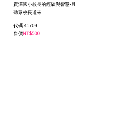
資深國小校長的經驗與智慧-且
聽眾校長道來
代碼
41709
售價
NT$
500