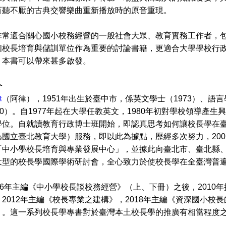
百聽不厭的古典交響樂曲重新播放時的原音重現。
適合關心國小校務經營的一般社會大眾、教育實務工作者，包
個校長培育與儲訓單位作為重要的討論書籍，更適合大學學校行
，本書可以帶來甚多啟發。
介
律
（阿律），1951年出生於臺中市，係英文學士（1973）、語言
90）。自1977年起在大學任教英文，1980年初對學校領導產生
學位。自就讀教育行政博士班開始，即認真思考如何讓校長學在
為國立臺北教育大學）服務，即以此為據點，歷經多次努力，20
「中小學校長培育與專業發展中心」，並據此向臺北市、臺北縣
大型的校長學國際學術研討會，全心致力於使校長學在全臺灣普
6年主編《中小學校長談校務經營》（上、下冊）之後，2010
2012年主編《校長專業之建構》，2018年主編《資深國小
）。這一系列校長學專書對於臺灣本土校長學的推廣有相當程度