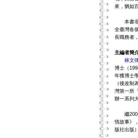
來，猶如
本書非常
全臺灣各
長職務者
主編者簡
林文
博士（19
年獲博士
（後改制
灣第一所
辦一系列
繼200
情故事》，
版社出版