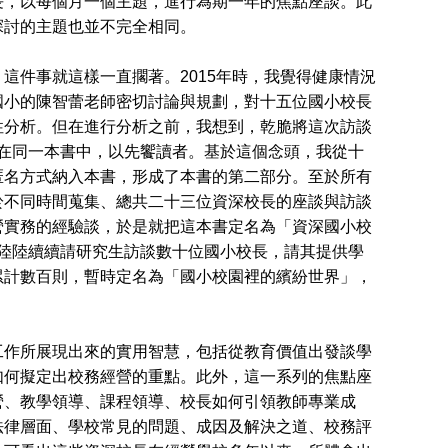
長，以每個月一個主題，進行為期一年的焦點座談。此
探討的主題也並不完全相同。
件事就這樣一直擱著。2015年時，我覺得健康情況
國小的陳智蕾老師密切討論與規劃，對十五位國小校長
性分析。但在進行分析之前，我想到，乾脆將這次訪談
呈現在同一本書中，以先饗讀者。基於這個念頭，我從十
匿名方式納入本書，形成了本書的第二部分。至於所有
於不同時間蒐集、總共二十三位資深校長的座談與訪談
營實務的經驗談，於是就把這本書定名為「資深國小校
間，陸陸續續請研究生訪談數十位國小校長，請其提供學
累計數百則，暫時定名為「國小校園裡的繽紛世界」，
作所展現出來的實用智慧，包括從教育價值出發談學
如何擬定出校務經營的重點。此外，這一系列的焦點座
營、教學領導、課程領導、校長如何引領教師專業成
法律層面、學校常見的問題、成因及解決之道、校務評