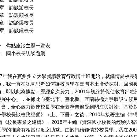
 章 訪談游校長
 章 訪談顏校長
 章 訪談梁校長
 章 訪談鍾校長
焦點座談主題一覽表
國小校長訪談題綱
7年我在賓州州立大學就讀教育行政博士班開始，就鍾情於校長
頭，我一直在認真思考如何讓校長學在臺灣本土廣受探討。回國
務，即以此為據點，歷經多次努力，2001年初終於促使教育部
發展中心」，並據此向臺北市、臺北縣、宜蘭縣極力爭取設立候
討會，全心致力於使校長學在全臺灣普遍受到關注與討論。基於對
小學校長談校務經營》（上、下冊）之後，2010年接著主編《
主編《校長專業之建構》，2018年主編《資深國小校長的經驗
學的推廣有相當程度之助益。由於持續鍾情於校長學，我在200