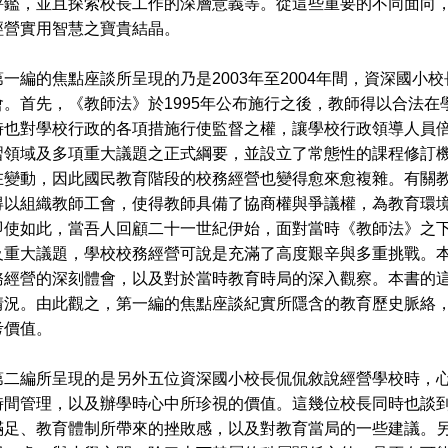
評鑑，並且探索校長工作的深層意義等。從這些重要的不同面向
經營實用智慧之寶貴結晶。
編的焦點座談所呈現的乃是2003年至2004年間，資深國小
會。首先，《教師法》於1995年公布施行之後，教師得以合法
時也對學校行政的各項措施行使監督之權，讓學校行政領導人員倍
習領域及多項重大議題之正式綱要，並設立了常態性的課程修訂
在變動，因此國民教育階段的校務經營也變得愈來愈複雜。有關教
得以組織教師工會，使得教師具備了協商權與爭議權，為教育環
即使如此，當吾人回顧二十一世紀伊始，面對當時《教師法》之
重大議題，學校校務經營可說是充滿了高度艱辛與多重挑戰。本書
務經營的深刻體會，以及對於當時教育時局的深入觀察。本書的
情況。由此觀之，第一編的焦點座談紀實所隱含的教育歷史脈絡
考價值。
編所呈現的是另外五位資深國小校長侃侃敘說經營學校時，心
時間管理，以及辦學時心中所珍視的價值。這幾位校長同時也談
滿足、教育體制所帶來的挫敗感，以及對教育當局的一些建議。