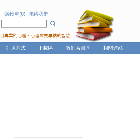
頁
購物車(0)
聯絡我們
：
訂購方式
下載區
教師索書區
相關連結