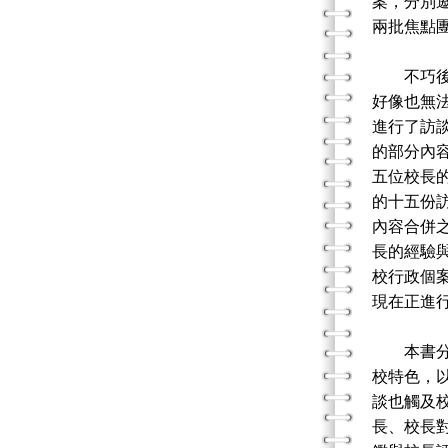
案，分別
兩批焦點
不巧後來
好像也無
進行了訪
的部分內容
五位校長
的十五份
內容合併
長的經驗與
校行政個
現在正進
本書分為
校特色，
談也觸及
長、校長