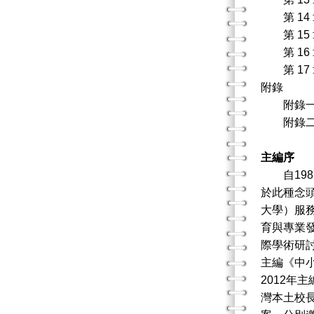
第 14
第 15
第 16
第 17
附錄
附錄一 
附錄二 
主編序
自198
於此種念
大學）服
育與專業
際學術研
主編《中
2012年
灣本土校長