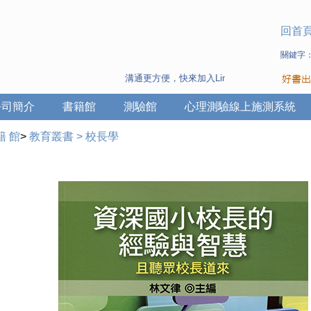
回首
關鍵字
溝通更方便，快來加入Line 與 Wechat ~
公司簡介
書籍館
測驗館
心理測驗線上施測系統
籍 館
>
教育叢書
>
校長學