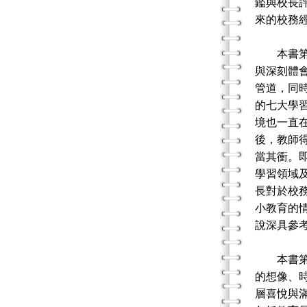
鑑與校長
來的校務
本書第一
與深刻體
管道，同
的七大學
境也一直
後，教師
當其衝。
學習領域及
長對於校
小教育的
說深具參
本書第二
的想像、
層喜悅與