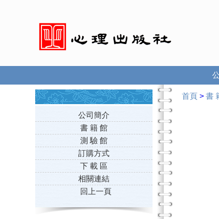
首頁
>
書 
公司簡介
書 籍 館
測 驗 館
訂購方式
下 載 區
相關連結
回上一頁