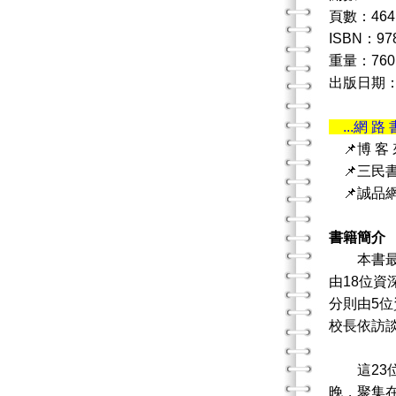
頁數：464
ISBN：978
重量：760
出版日期：20
...網 路 
📌博 客
📌三民
📌誠品
書籍簡介
本書最大
由18位
分則由5
校長依訪
這23位
晚，聚集