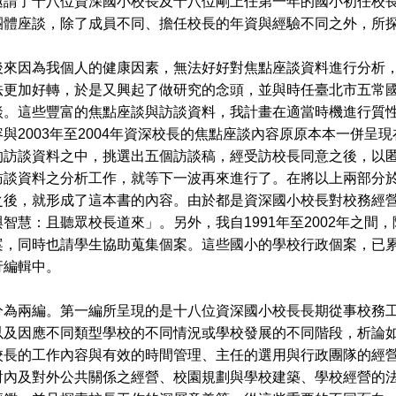
邀請了十八位資深國小校長及十八位剛上任第一年的國小初任校
團體座談，除了成員不同、擔任校長的年資與經驗不同之外，所
因為我個人的健康因素，無法好好對焦點座談資料進行分析，這
法更加好轉，於是又興起了做研究的念頭，並與時任臺北市五常
談。這些豐富的焦點座談與訪談資料，我計畫在適當時機進行質
與2003年至2004年資深校長的焦點座談內容原原本本一併
的訪談資料之中，挑選出五個訪談稿，經受訪校長同意之後，以
訪談資料之分析工作，就等下一波再來進行了。在將以上兩部分
之後，就形成了這本書的內容。由於都是資深國小校長對校務經
智慧：且聽眾校長道來」。另外，我自1991年至2002年之
案，同時也請學生協助蒐集個案。這些國小的學校行政個案，已
行編輯中。
兩編。第一編所呈現的是十八位資深國小校長長期從事校務工
以及因應不同類型學校的不同情況或學校發展的不同階段，析論
校長的工作內容與有效的時間管理、主任的選用與行政團隊的經
對內及對外公共關係之經營、校園規劃與學校建築、學校經營的