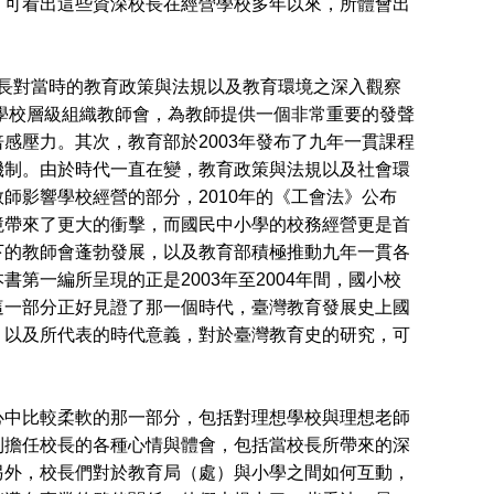
，可看出這些資深校長在經營學校多年以來，所體會出
校長對當時的教育政策與法規以及教育環境之深入觀察
在學校層級組織教師會，為教師提供一個非常重要的發聲
感壓力。其次，教育部於2003年發布了九年一貫課程
機制。由於時代一直在變，教育政策與法規以及社會環
師影響學校經營的部分，2010年的《工會法》公布
境帶來了更大的衝擊，而國民中小學的校務經營更是首
下的教師會蓬勃發展，以及教育部積極推動九年一貫各
第一編所呈現的正是2003年至2004年間，國小校
這一部分正好見證了那一個時代，臺灣教育發展史上國
，以及所代表的時代意義，對於臺灣教育史的研究，可
中比較柔軟的那一部分，包括對理想學校與理想老師
到擔任校長的各種心情與體會，包括當校長所帶來的深
另外，校長們對於教育局（處）與小學之間如何互動，