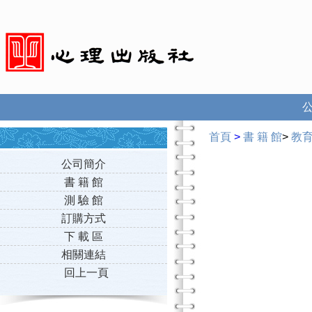
首頁
>
書 籍 館
>
教
公司簡介
書 籍 館
測 驗 館
訂購方式
下 載 區
相關連結
回上一頁