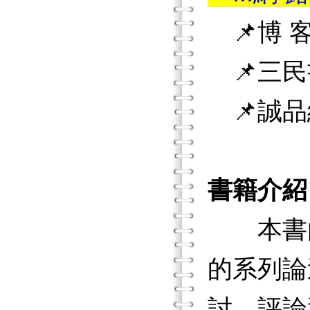
📌博 客
📌三民
📌誠品
書籍介紹
本書由
的系列論
討、評論