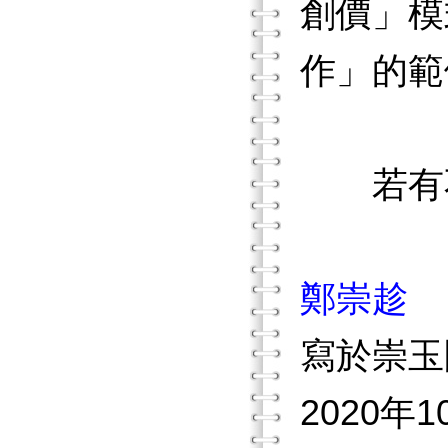
創價」模
作」的範
若有不
鄭崇趁
寫於崇玉
2020年