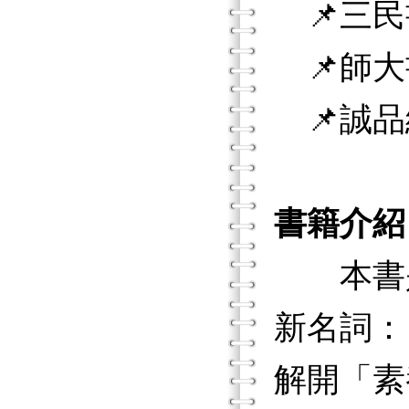
📌三民
📌師大
📌誠品
書籍介紹
本書是
新名詞：
解開「素