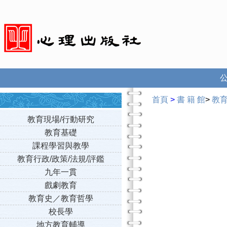
首頁
>
書 籍 館
>
教
教育現場/行動研究
教育基礎
課程學習與教學
教育行政/政策/法規/評鑑
九年一貫
戲劇教育
教育史／教育哲學
校長學
地方教育輔導