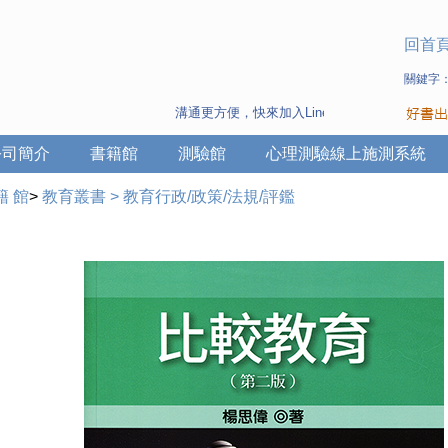
回首
關鍵字
溝通更方便，快來加入Line 與 Wechat ~
公司簡介
書籍館
測驗館
心理測驗線上施測系統
籍 館
>
教育叢書
>
教育行政/政策/法規/評鑑