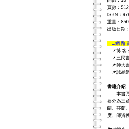
開數：18
頁數：512
ISBN：978
重量：850
出版日期：20
...網 路 
📌博 客
📌三民
📌師大
📌誠品
書籍介紹
本書乃為
要分為三
蘭、芬蘭
度、師資