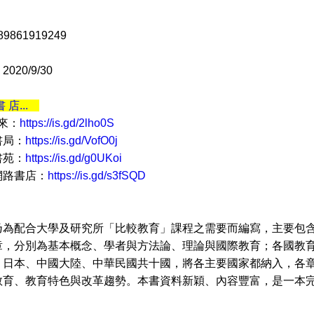
9861919249
20/9/30
書 店...
 來：
https://is.gd/2lho0S
書局：
https://is.gd/VofO0j
書苑：
https://is.gd/g0UKoi
網路書店：
https://is.gd/s3fSQD
配合大學及研究所「比較教育」課程之需要而編寫，主要包含
章，分別為基本概念、學者與方法論、理論與國際教育；各國教
、日本、中國大陸、中華民國共十國，將各主要國家都納入，各
教育、教育特色與改革趨勢。本書資料新穎、內容豐富，是一本