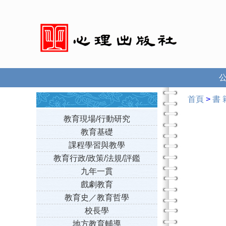
首頁
>
書 
教育現場/行動研究
教育基礎
課程學習與教學
教育行政/政策/法規/評鑑
九年一貫
戲劇教育
教育史／教育哲學
校長學
地方教育輔導