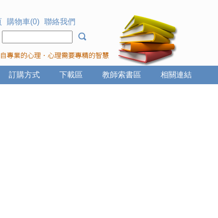
頁
購物車(0)
聯絡我們
：
訂購方式
下載區
教師索書區
相關連結