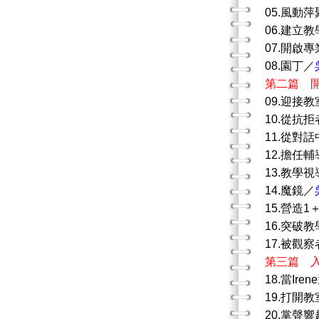
05.風動
06.建立
07.開啟
08.園丁／
第二篇 
09.迎接
10.從抗
11.從對
12.擔任
13.教學
14.魔鏡／
15.營造
16.突破
17.被觀
第三篇 
18.當Ir
19.打開
20.掌聲