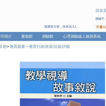
回首
關鍵字
溝通更方便，快來加入Line 與 Wechat ~
公司簡介
書籍館
測驗館
心理測驗線上施測系統
籍 館
>
教育叢書
>
教育行政/政策/法規/評鑑