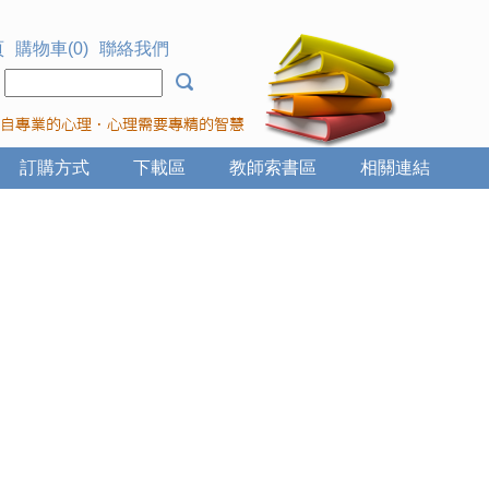
頁
購物車(0)
聯絡我們
：
訂購方式
下載區
教師索書區
相關連結