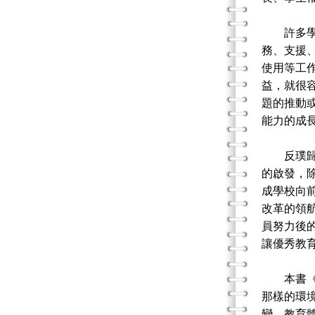
許多學者
務、支援
使用等工
益，就很
題的推動
能力的成
反璞歸真
的啟發，
成學校向
改革的領
員努力後
讓優秀教
本書《教
那樣的環
變，教育