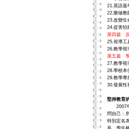
21.英語
22.樂做
23.改變
24.從害
第四篇 
25.視導
26.教學
第五篇 
27.教學
28.學校
29.教學
30.發展
堅持教育
2007
問自己：
特別定名
長、學生