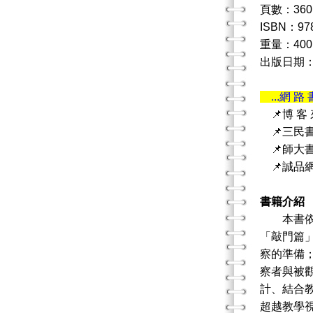
頁數：360
ISBN：978
重量：400
出版日期：20
...網 路 
📌博 客
📌三民
📌師大
📌誠品
書籍介紹
本書依據
「敲門篇
察的準備
察者與被
計、結合
超越教學