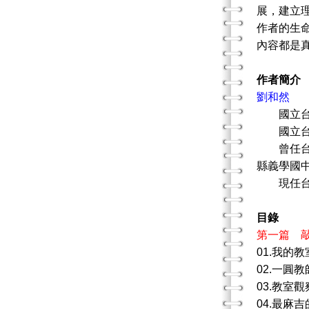
展，建立
作者的生
內容都是
作者簡介
劉和然
國立台灣
國立台灣
曾任台北
縣義學國
現任台北
目錄
第一篇 
01.我的
02.一圓
03.教室
04.最麻