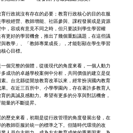
育行政就沒有存在的必要；教育行政核心的目的在服
是學校經營、教師增能、社區參與、課程發展或是資源
程中，容或有意見不同之時，但只要談到學生學習權
生有更好的學習機會，推出了幾個重點議題，在這些議
程與教學」、「教師專業成長」，才能彰顯在學生學習
的核心目標。
一個完整的個體，從後現代的角度來看，一個人動力
許多成功的卓越學校案例中分析，共同價值的建立是促
因素。台北縣從開放教育改革以來，經常扮演國內教育
成果。在近三百所中、小學學園內，存在著許多教育人
教育的真誠及感動力。希望有更多的分享與對話機會，
育能量的不斷提昇。
的歷史來看，初期是從行政管理的角度發展出發，在
導的教師臣服於統一的標準之下。但隨時代環境的改
專業人員自主能力，成為左右教育成效的重要因素。為