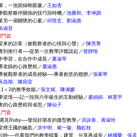
萍聚，一池碧綠映眼簾／
王如杏
教學觀察夥伴關係的技巧與時機／
池勝和、李坤調
專業另一扇關懷的心窗／
邱惜玄、劉淑惠
吳淑音
開門篇
教室來的訪客（被觀察者的心情與心聲）／
陳亮菁
拒者到推行者──從第一次教學評鑑說起／
曾靜悅
話中學習，在合作中成長／
夏淑琴
輔導老師的心路歷程／
蕭淑惠
視導被觀察者的成長經驗──乘著創意的翅膀／
張家寧
吳昌期、陳宛宜
1＋1＞2的教學效能／
張文斌、陳湘媛
教學逆境──記一段與六年級生的互動經驗／
盧娟娟、林憲平
察者的心路歷程與省思／
陳仙子
入門篇
ene遇見Ruby──發現好朋友的微型教學／
洪詠善、黃淑玲
教室裡王國的鑰匙／
洪中明、褚一璇、魏虹枝
響起時──也看我們的教學檔案：建置、分享再成長／
林國榮、張孟