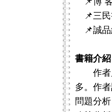
📌博 客
📌三民
📌誠品
書籍介紹
作者服
多。作者
問題分析