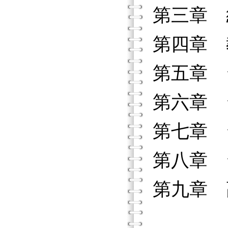
第三章 
第四章 
第五章 
第六章 
第七章 
第八章 
第九章 