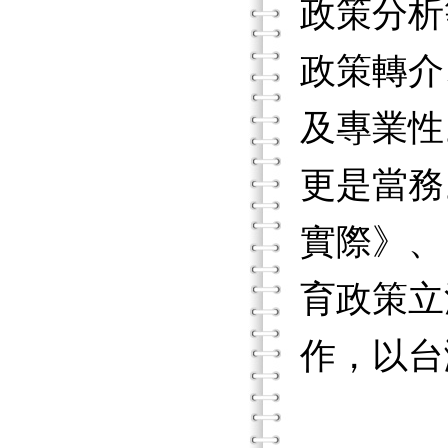
政策分析
政策轉介
及專業性
更是當務
實際》、
育政策立
作，以台