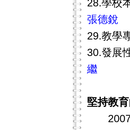
28.學
張德銳
29.教
30.發
繼
堅持教育
2007