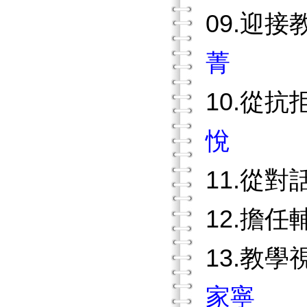
09.迎
菁
10.從
悅
11.從
12.擔
13.教
家寧