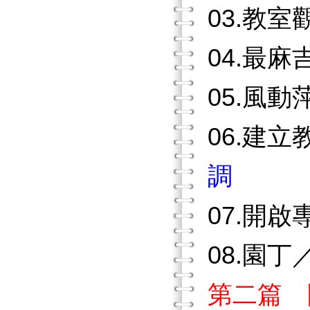
03.教
04.最
05.風
06.建
調
07.開
08.園丁
第二篇 