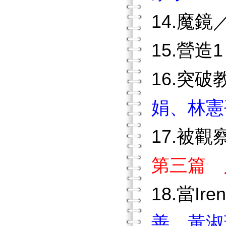
14.魔鏡
15.營造
16.突
娟、林憲
17.被
第三篇 
18.當I
善、黃淑