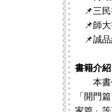
📌三民
📌師大
📌誠品
書籍介紹
本書依
「開門篇
家篇」等