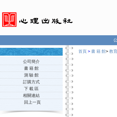
首頁
>
書 籍 館
>
教
公司簡介
書 籍 館
測 驗 館
訂購方式
下 載 區
相關連結
回上一頁