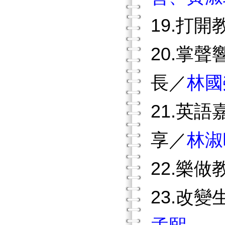
19.打
20.掌
長／
林國
21.英
享／
林淑
22.樂
23.改