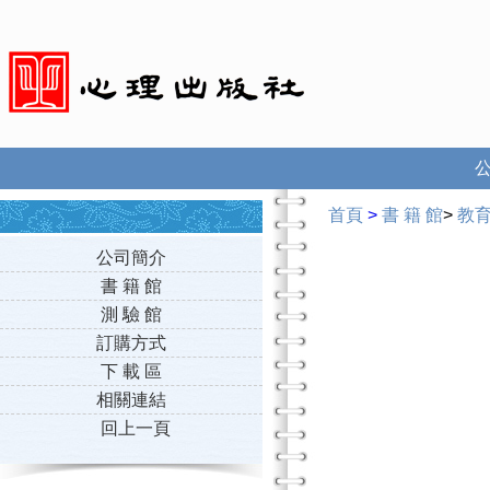
首頁
>
書 籍 館
>
教
公司簡介
書 籍 館
測 驗 館
訂購方式
下 載 區
相關連結
回上一頁