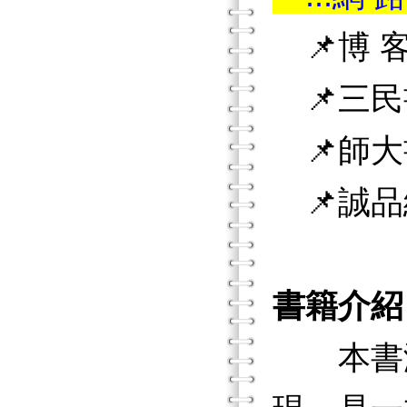
📌博 客
📌三民
📌師大
📌誠品
書籍介紹
本書涵