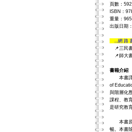
頁數：592
ISBN：978
重量：965
出版日期：20
...網 路 
📌三民
📌師大
書籍介紹
本書譯自美國俄
of Edu
與階層化
課程、教
是研究教
本書原作
暢。本書