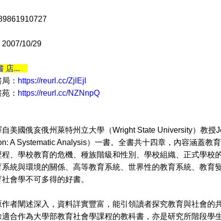
9861910727
07/10/29
書 店...
書局：
https://reurl.cc/ZjlEjl
書苑：
https://reurl.cc/NZNnpQ
亥俄州萊特州立大學（Wright State University）教授Jeanne
cation: A Systematic Analysis）一書。全書共十四
歷程、學校教育的危機、種族階級和性別、學校組織、正式學校
育系統與環境的關係、高等教育系統、世界性的教育系統、教育
育社會學不可多得的好書。
者闡述深入，資料詳實豐富，能引領讀者探究教育與社會的共
除適合作為大學部教育社會學課程的教科書，亦是研究所階段學