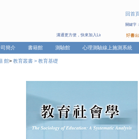
回首
關鍵字
溝通更方便，快來加入Line 與 Wechat ~
公司簡介
書籍館
測驗館
心理測驗線上施測系統
籍 館
>
教育叢書
>
教育基礎