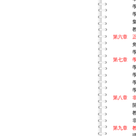
學校職
學校
集權化
教育系
第六章 
角色
學校
第七章 
學生
學校中
學生與
學生
第八章 
開放系
教育「
非正式
第九章 
環境與