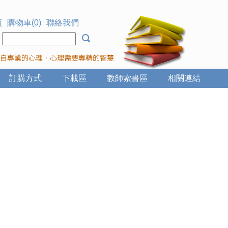
頁
購物車(0)
聯絡我們
：
訂購方式
下載區
教師索書區
相關連結