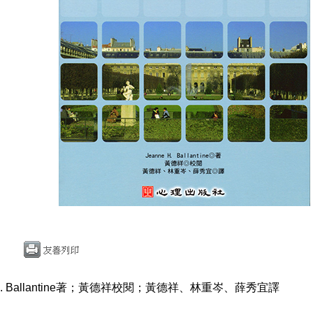
H. Ballantine著；黃德祥校閱；黃德祥、林重岑、薛秀宜譯