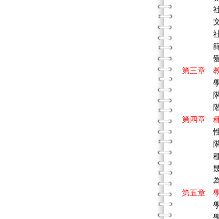
社會化
文化傳
社會控
篩選與
變革與
第三章 
學校教
階層化
階層化
第四章 
性別與
階級、
種族統
幾個美
為少數
第五章 
學校的
學校系