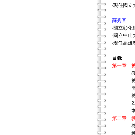
‧現任國立
薛秀宜
‧國立彰
‧國立中山
‧現任高雄
目錄
第一章 
教育社
教育社
開放
教育社
21世
本書的
第二章 
教育的
教育系