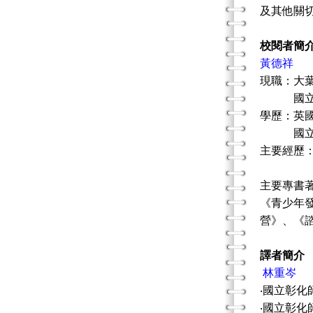
及其他關
校閱者簡
黃德祥
現職：大
國立彰化
學歷：英國雪菲
國立政
主要經歷
主要專書
《青少年
營》、《
譯者簡介
林重岑
‧國立彰
‧國立彰