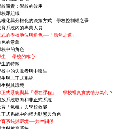
責：學校的效用
即組織
與分權化的決策方式：學校控制權之爭
統內的專業人員
正式的學校地位與角色──「應然之道」
的意義
中的角色
學生──學校的核心
的特徵
的失敗者與中輟生
非正式系統
與其環境
非正式系統與其「潛在課程」──學校裡真實的情形為何？
統取向和非正式系統
氣氛」與學校效能
系統中的權力動態與角色
教育系統與環境──共生關係
教育系統