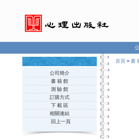
首頁
>
書 
公司簡介
書 籍 館
測 驗 館
訂購方式
下 載 區
相關連結
回上一頁