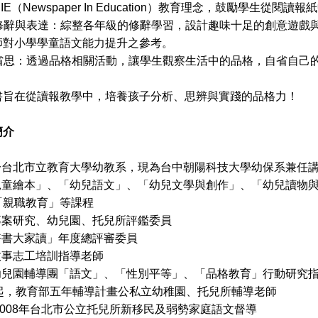
IE（Newspaper In Education）教育理念，鼓勵學生從
養修辭與表達：綜整各年級的修辭學習，設計趣味十足的創意遊戲
師對小學學童語文能力提升之參考。
格省思：透過品格相關活動，讓學生觀察生活中的品格，自省自己
在從讀報教學中，培養孩子分析、思辨與實踐的品格力！
簡介
教於台北市立教育大學幼教系，現為台中朝陽科技大學幼保系兼任
「兒童繪本」、「幼兒語文」、「幼兒文學與創作」、「幼兒讀物
「親職教育」等課程
專案研究、幼兒園、托兒所評鑑委員
好書大家讀」年度總評審委員
故事志工培訓指導老師
及幼兒園輔導團「語文」、「性別平等」、「品格教育」行動研究
6年起，教育部五年輔導計畫公私立幼稚園、托兒所輔導老師
6～2008年台北市公立托兒所新移民及弱勢家庭語文督導