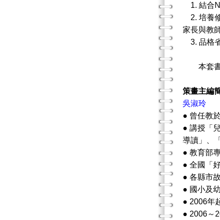
1. 結合N
2. 培
家長與教
3. 品
本套書旨
策畫主編
吳淑玲
● 曾任
● 講授
導讀」、
● 教育部
● 全國「
● 各縣市
● 國小
● 200
● 200