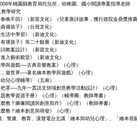
7～2008年桃園縣教育局托兒所、幼稚園、國小閱讀專案指導老師
及教學研究
青春喚不回》（新苗文化）（兒童唐詩故事，獲行政院金鼎獎推
的責備孩子》（台視文化）
在生活中學習》（新迪文化）
沒有壞孩子》等二十餘冊（新迪文化）
詩詞教案設計》（新苗文化）
子進入藝術殿堂》（新迪文化）
教學與遊戲──古典音樂教案》（心理）
本，遊世界──著名繪本教學與遊戲》（心理）
與幼兒心理輔導》（五南）
一把罩──九年一貫語文領域創意教學活動設計》（心理）
主題教學資源手冊》（心理）（輔導團、教師專書）
怎麼教？圖像閱讀與創意寫作》（心理）（教師專書）
怎麼教？繪本創意與萌發》（心理）
中廣、警廣、教育、漢聲電台主講「繪本與幼兒心理」、「繪本視