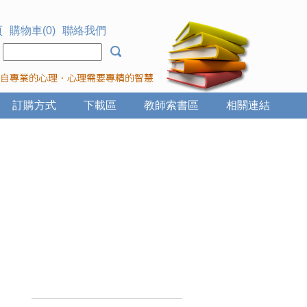
頁
購物車(0)
聯絡我們
：
訂購方式
下載區
教師索書區
相關連結