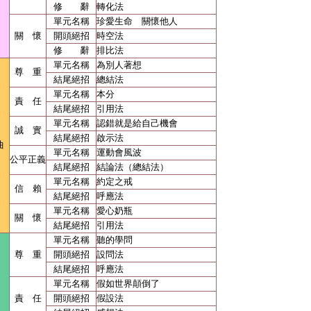
修 辭
轉化法
單元名稱
珍愛生命 關懷他人
關 懷
開頭絕招
時空法
修 辭
排比法
單元名稱
為別人著想
尊 重
結尾絕招
總結法
單元名稱
本分
責 任
結尾絕招
引用法
單元名稱
認錯就是給自己機會
誠 實
結尾絕招
啟示法
曲
單元名稱
運動會風波
公平正義
結尾絕招
結論法（總結法）
單元名稱
約定之戒
信 賴
結尾絕招
呼應法
單元名稱
愛心奶瓶
關 懷
結尾絕招
引用法
單元名稱
聽的學問
尊 重
開頭絕招
設問法
結尾絕招
呼應法
單元名稱
假如世界顛倒了
責 任
開頭絕招
假設法