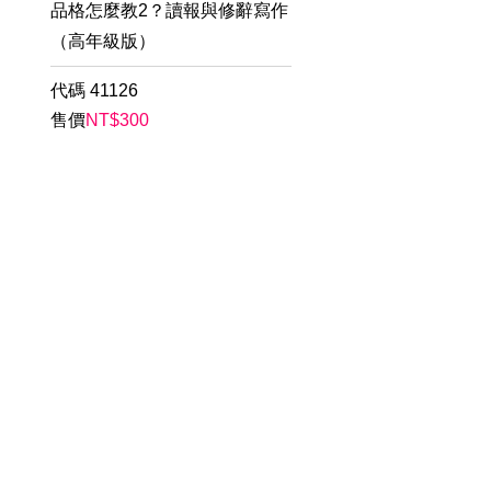
品格怎麼教2？讀報與修辭寫作
（高年級版）
代碼
41126
售價
NT$
300