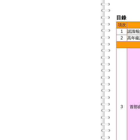
目錄
項次
1
認識報
2
高年級
3
首部