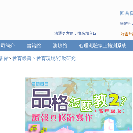
回首
關鍵字
溝通更方便，快來加入Line 與 Wechat ~
公司簡介
書籍館
測驗館
心理測驗線上施測系統
籍 館
>
教育叢書
>
教育現場/行動研究