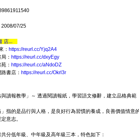
9861911540
08/07/25
書 店...
 來：
https://reurl.cc/Yjq2A4
書局：
https://reurl.cc/dxyEgy
書苑：
https://reurl.cc/aNdoDZ
網路書店：
https://reurl.cc/Okrl3r
讀報教學」～ 透過閱讀報紙，學習語文修辭，建立品格典範
指的是品行與人格，是良好行為習慣的養成，良善價值情意的
堅定意志。
分低年級、中年級及高年級三本，特色如下：