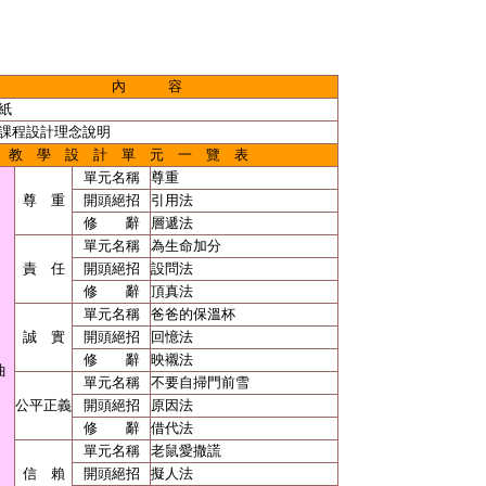
內 容
紙
課程設計理念說明
教 學 設 計 單 元 一 覽 表
單元名稱
尊重
尊 重
開頭絕招
引用法
修 辭
層遞法
單元名稱
為生命加分
責 任
開頭絕招
設問法
修 辭
頂真法
單元名稱
爸爸的保溫杯
誠 實
開頭絕招
回憶法
修 辭
映襯法
曲
單元名稱
不要自掃門前雪
公平正義
開頭絕招
原因法
修 辭
借代法
單元名稱
老鼠愛撒謊
信 賴
開頭絕招
擬人法