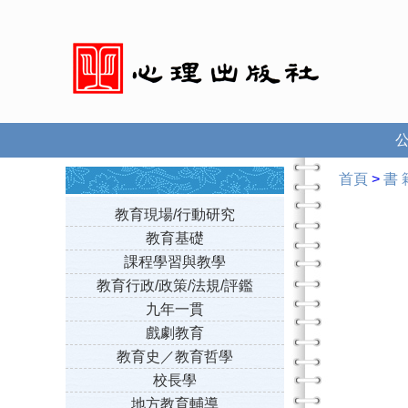
首頁
>
書 
教育現場/行動研究
教育基礎
課程學習與教學
教育行政/政策/法規/評鑑
九年一貫
戲劇教育
教育史／教育哲學
校長學
地方教育輔導