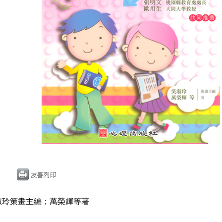
淑玲策畫主編；萬榮輝等著