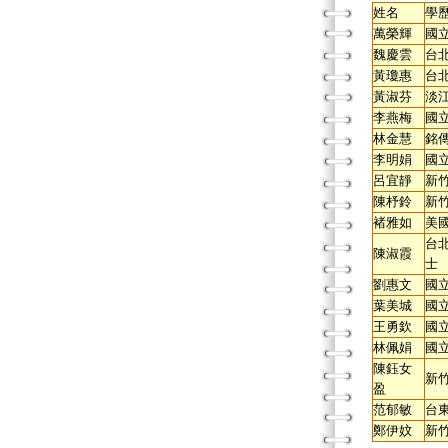
姓名
學
萬榮輝
國
魏慶雲
台
黃瓊惠
台
黃淑芬
淡
李燕梅
國
林金慧
銘
李明娟
國
呂宜靜
新
陳杼鈴
新
褚雅如
美
台
陳淑霞
士
劉惠文
國
葉美城
國
王勇欽
國
林佩娟
國
陳鈺女
新
盈
范郁敏
台
鄭伊妏
新