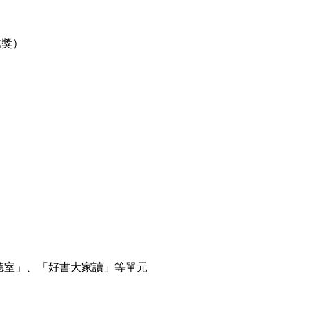
薦獎）
聽室」、「好書大家讀」等單元