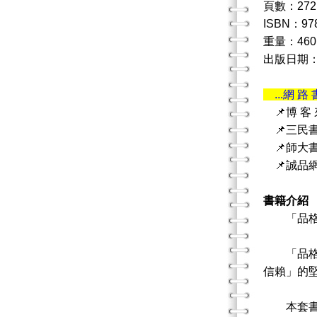
頁數：272
ISBN：978
重量：460
出版日期：20
...網 路 
📌博 客
📌三民
📌師大
📌誠品
書籍介紹
「品格與
「品格」
信賴」的
本套書共