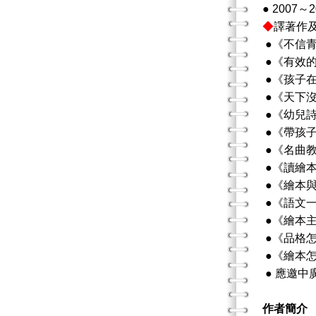
● 200
◆
譯著作
●《不信
●《有效
●《孩子
●《天下
●《幼兒
●《帶孩
●《名曲
●《讀繪
●《繪本
●《語文
●《繪本
●《品格
●《繪本
● 應邀
作者簡介