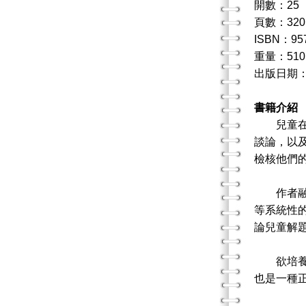
開數：25
頁數：320
ISBN：95
重量：510
出版日期：
書籍介紹
兒童在學
談論，以
檢核他們
作者融會
等系統性
論兒童解
欲培養兒
也是一種