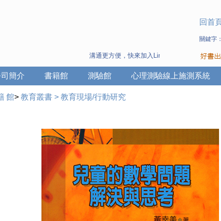
回首
關鍵字
溝通更方便，快來加入Line 與 Wechat ~
公司簡介
書籍館
測驗館
心理測驗線上施測系統
籍 館
>
教育叢書
>
教育現場/行動研究