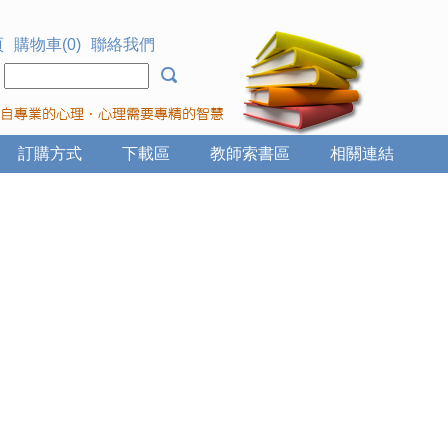
頁
購物車(0)
聯絡我們
：
訂購方式
下載區
教師索書區
相關連結