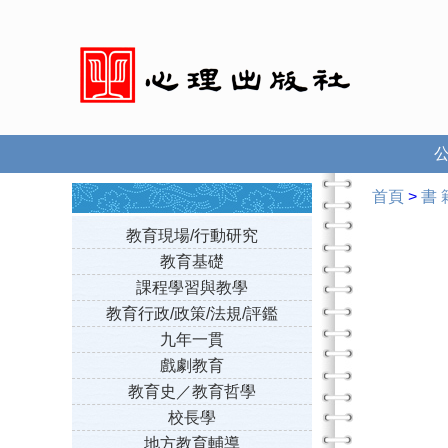
首頁
>
書 
教育現場/行動研究
教育基礎
課程學習與教學
教育行政/政策/法規/評鑑
九年一貫
戲劇教育
教育史／教育哲學
校長學
地方教育輔導