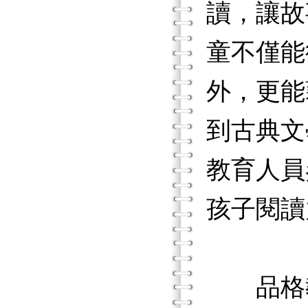
讀，讓故
童不僅能
外，更能
到古典文
教育人員
孩子閱讀
品格教