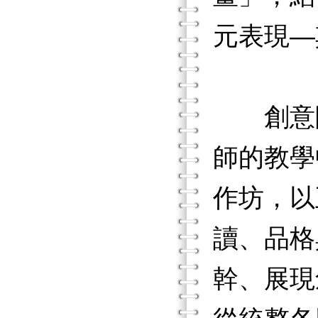
元表現—
創意除
師的教學
作坊，以
讀、品格
幹、展現