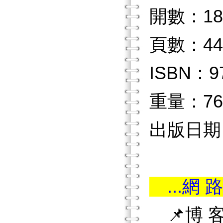
開數：18
頁數：44
ISBN：97
重量：76
出版日期：2
...網 路
📌博 客