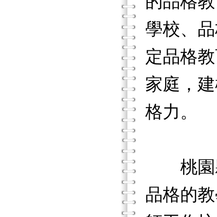
的品格教
學校、品
定品格教
家庭，建
格力。
桃園縣
品格的教