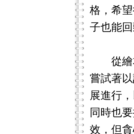
格，希望
子也能回
從繪本
嘗試著以
展進行，
同時也要
效，但貪