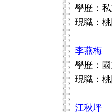
學歷：私
現職：桃
李燕梅
學歷：國
現職：桃
江秋坪