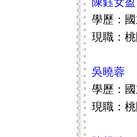
陳鈺女盈
學歷：國
現職：桃
吳曉蓉
學歷：國
現職：桃