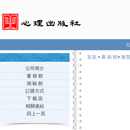
首頁
>
書 籍 館
>
教
公司簡介
書 籍 館
測 驗 館
訂購方式
下 載 區
相關連結
回上一頁