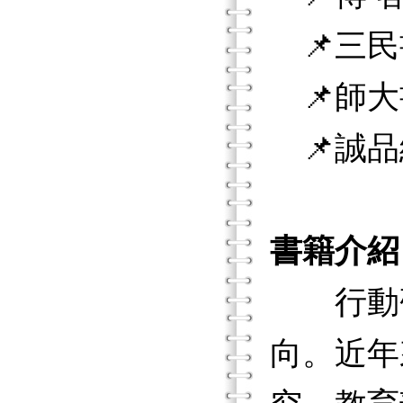
📌三民
📌師大
📌誠品
書籍介紹
行動研
向。近年