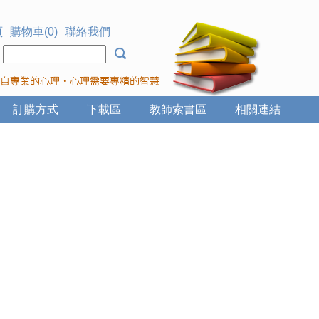
頁
購物車(0)
聯絡我們
：
訂購方式
下載區
教師索書區
相關連結