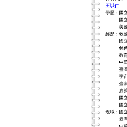
王以仁
學歷：國
國立政治
美國密西
經歷：救
國立臺灣
銘傳商
教育部第
中華民
臺灣嘉
宇宙光
臺南縣、
嘉義縣衛
國立嘉義
國立嘉義
現職：國
臺灣家庭
中華民