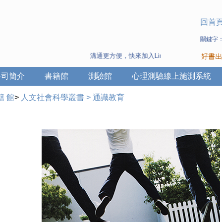
回首
關鍵字
溝通更方便，快來加入Line 與 Wechat ~
公司簡介
書籍館
測驗館
心理測驗線上施測系統
籍 館
>
人文社會科學叢書
>
通識教育