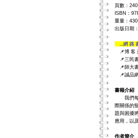
頁數：240
ISBN：978
重量：430
出版日期：20
...網 路 
📌博 客
📌三民
📌師大
📌誠品
書籍介紹
我們每天
際關係的
題與困擾
應用，以
作者簡介