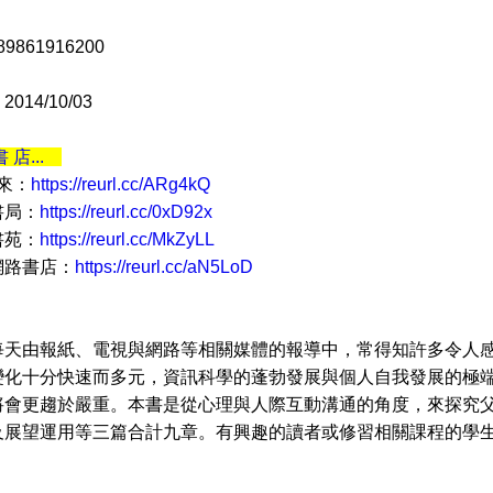
9861916200
14/10/03
書 店...
 來：
https://reurl.cc/ARg4kQ
書局：
https://reurl.cc/0xD92x
書苑：
https://reurl.cc/MkZyLL
網路書店：
https://reurl.cc/aN5LoD
由報紙、電視與網路等相關媒體的報導中，常得知許多令人感
變化十分快速而多元，資訊科學的蓬勃發展與個人自我發展的極
將會更趨於嚴重。本書是從心理與人際互動溝通的角度，來探究
及展望運用等三篇合計九章。有興趣的讀者或修習相關課程的學