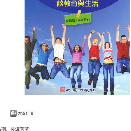
昌期、吳淑芳著