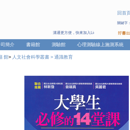
回首
關鍵字
溝通更方便，快來加入Line 與 Wechat ~
公司簡介
書籍館
測驗館
心理測驗線上施測系統
籍 館
>
人文社會科學叢書
>
通識教育