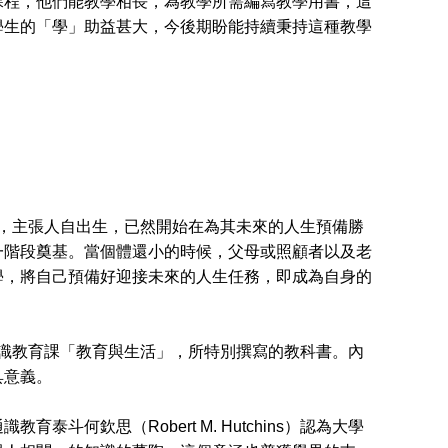
程，他們能教學相長，為教學所需編寫教學用書，這
學生的「學」助益甚大，今後期盼能持續秉持這種教學
。
），主張人自出生，已然開始在為其未來的人生預備勝
一階段奠基。當個體還小的時候，父母或照顧者以及老
學，將自己預備好迎接未來的人生任務，即成為自身的
識教育課「教育與生活」，所特別撰寫的教科書。內
具意義。
欽思（Robert M. Hutchins）認為大學