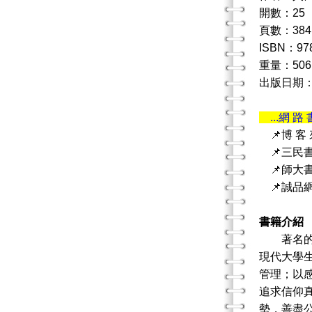
開數：25
頁數：384
ISBN：978
重量：506
出版日期：20
...網 路 
📌博 客
📌三民
📌師大
📌誠品
書籍介紹
著名的人
現代大學
管理；以
追求信仰
勢，善盡