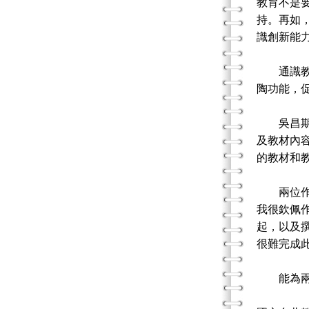
教育不是
持。再如
識創新能
通識教育
陶功能，
吳昌期和
及教材內
的教材和
兩位作者
我很欽佩
起，以及
很難完成
能為兩位