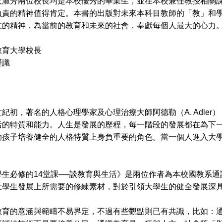
芳兩位校長均是本校優秀的畢業生，並在本校兼任教授相關課
負責的精神值得肯定。本書的出版對未來本科目教師的「教」和
注的精神，為當前的教育和未來的社會，奉獻每個人最大的心力
教育大學校長
謹識
月
初，著名的人格心理學家及心理治療大師阿德勒（A. Adler
活的特質和能力。人生是發展的歷程，每一階段的發展都在為下
助孩子培養健全的人格特質上身負重要的角色。當一個人進入大
必修的14堂課──談教育與生活》是兩位作者為本校國教系通
大學生發展上所需要的修練素材，對於引領大學生的健全發展深
意涵與範疇不易界定，不過有些觀點則已有共識，比如：通識教育泰斗何