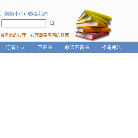
頁
購物車(0)
聯絡我們
：
訂購方式
下載區
教師索書區
相關連結