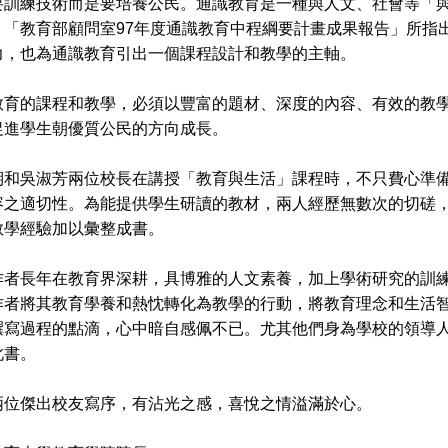
要訓練技術而是要培養公民。通識教育是一種與人文、社會等「
，「教育部顧問室97年度通識教育中程綱要計畫成果報告」所指
力，也為通識教育引出一個課程設計和教學的主軸。
的課程和教學，必須以豐富的題材、深度的內容、有效的教學
促進學生朝優質公民的方向成長。
吳淑芳兩位校長在講授「教育與生活」課程時，不只費心準備
容之適切性。為能提供學生研讀的教材，兩人經歷無數次的切磋
教學經驗加以彙整成書。
長年在教育界深耕，具博雅的人文素養，加上學術研究的訓練
作者將其教育學養和熱忱轉化為教學的行動，將教育理念和生活
撰寫過程的點滴，心中暗自感佩不已。尤其他們身為學校的領導
此書。
傑出校友寫序，有沾光之感，喜悅之情溢滿於心。