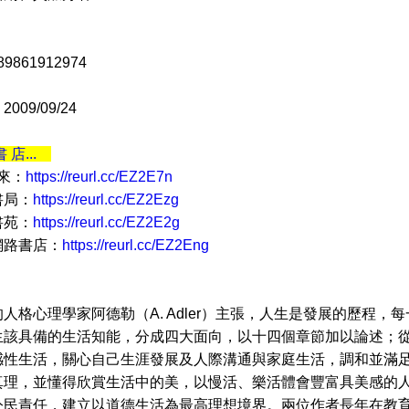
9861912974
09/09/24
書 店...
 來：
https://reurl.cc/EZ2E7n
書局：
https://reurl.cc/EZ2Ezg
書苑：
https://reurl.cc/EZ2E2g
網路書店：
https://reurl.cc/EZ2Eng
格心理學家阿德勒（A. Adler）主張，人生是發展的歷程，
生該具備的生活知能，分成四大面向，以十四個章節加以論述；
感性生活，關心自己生涯發展及人際溝通與家庭生活，調和並滿
真理，並懂得欣賞生活中的美，以慢活、樂活體會豐富具美感的
公民責任，建立以道德生活為最高理想境界。兩位作者長年在教