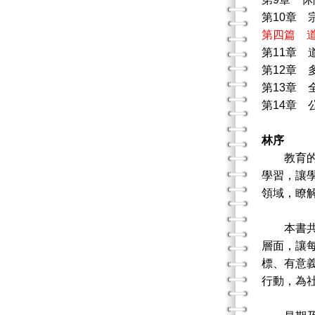
第10章 
第四篇 
第11章 
第12章 
第13章 
第14章 
林序
教育的目
學習，讓
領域，瞭
本書共分
層面，讓
標、有意
行動，為