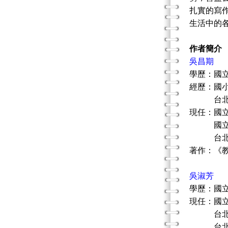
扎實的寫
生活中的
作者簡介
吳昌期
學歷：國
經歷：國
台北縣
現任：國
國立空
台北縣
著作：《
吳淑芳
學歷：國
現任：國
台北縣
台北縣友