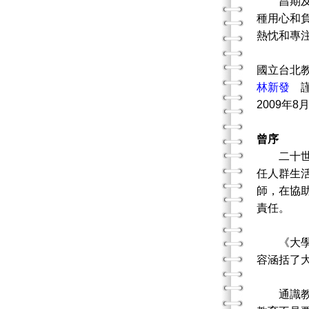
昌期及淑
種用心和
熱忱和專
國立台北
林新發
2009年8
曾序
二十世紀
任人群生
師，在協
責任。
《大學生
容涵括了
通識教育的