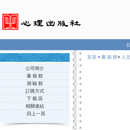
首頁
>
書 籍 館
>
人
公司簡介
書 籍 館
測 驗 館
訂購方式
下 載 區
相關連結
回上一頁