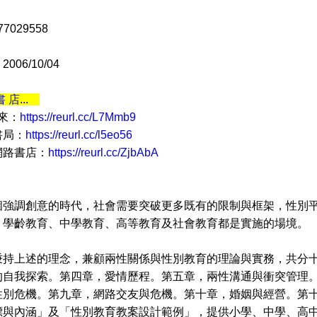
77029558
06/10/04
書 店...
 來：
https://reurl.cc/L7Mmb9
書局：
https://reurl.cc/l5eo56
網路書店：
https://reurl.cc/ZjbAbA
調創意的時代，社會需要突破更多既有的限制與框架，性別平
、學齡教育、中學教育、高等教育及社會教育都是實施的場境。
上述的理念，兼顧兩性關係與性別教育的理論與實務，共分十
的自我探索。第四章，愛情歷程。第五章，兩性溝通與衝突管理
性別危機。第九章，網路交友與危機。第十章，婚姻與經營。第十
標與內涵」及「性別教育教案設計範例」，提供小學、中學、高