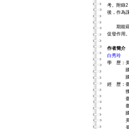
考。附錄
後，作為
期能藉著
促發作用
作者簡介
白秀玲
學 歷：
國立彰
國立彰
經 歷：
獲臺北
臺北市立
臺北市立
國立彰
美國Char
美國天