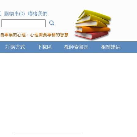
頁
購物車(0)
聯絡我們
：
訂購方式
下載區
教師索書區
相關連結