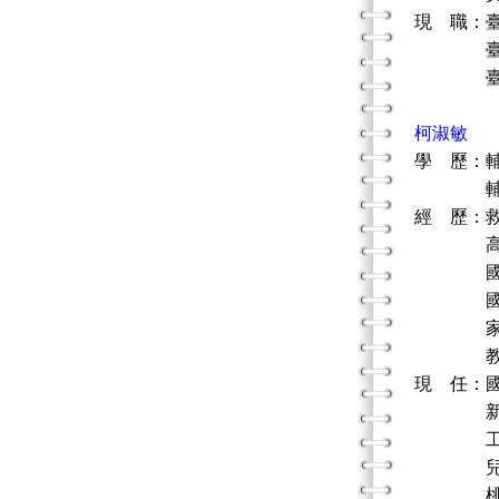
現 職：
臺北市立
臺北市
柯淑敏
學 歷：
輔仁大
經 歷：
高職專
國立交
國立清華
家庭暴
教育局
現 任：
新晴心
工業技
兒童暨
桃園縣