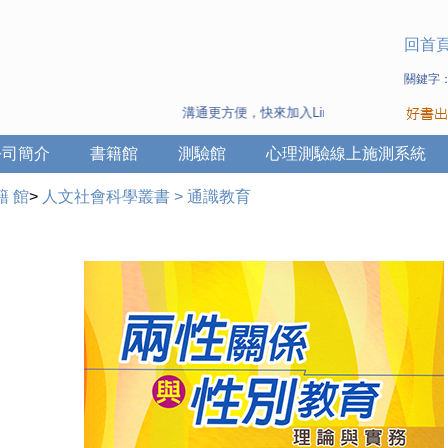
回首
關鍵字
溝通更方便，快來加入Line 與 Wechat ~
公司簡介
書籍館
測驗館
心理測驗線上施測系統
籍 館
>
人文社會科學叢書
>
通識教育