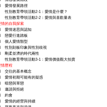
 愛情發展路徑
育帶領活動2-1：愛情是什麼？
育帶領活動2-2：愛情與喜歡量表
愛情的自我探索
節 愛情迷思與認知
 戀愛行進踏板
 個人愛情類型
性別刻板印象與性別歧視
剛柔並濟的時代兩性
育帶領活動3-1：愛情價值觀大拍賣
愛情歷程
節 交往的基本概念
愛情初期可能有的疑惑
 暗戀與單戀
 邀請與拒絕
 約會
愛情的經營與持續