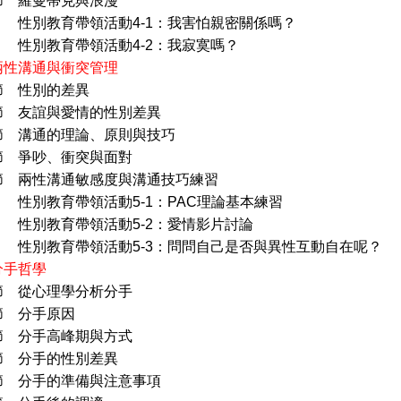
羅曼蒂克與浪漫
育帶領活動4-1：我害怕親密關係嗎？
育帶領活動4-2：我寂寞嗎？
兩性溝通與衝突管理
節 性別的差異
友誼與愛情的性別差異
溝通的理論、原則與技巧
爭吵、衝突與面對
兩性溝通敏感度與溝通技巧練習
帶領活動5-1：PAC理論基本練習
育帶領活動5-2：愛情影片討論
帶領活動5-3：問問自己是否與異性互動自在呢？
分手哲學
節 從心理學分析分手
 分手原因
分手高峰期與方式
分手的性別差異
分手的準備與注意事項