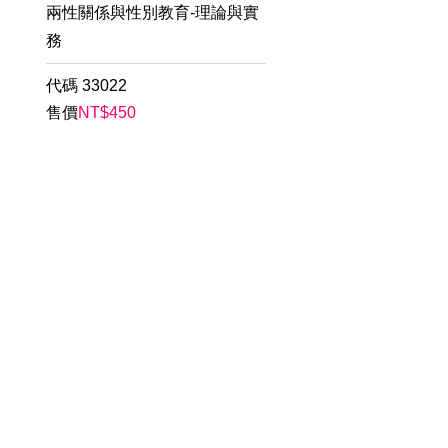
兩性關係與性別教育-理論與實
務
代碼
33022
售價
NT$
450