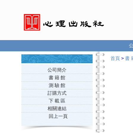
首頁
>
書 
公司簡介
書 籍 館
測 驗 館
訂購方式
下 載 區
相關連結
回上一頁