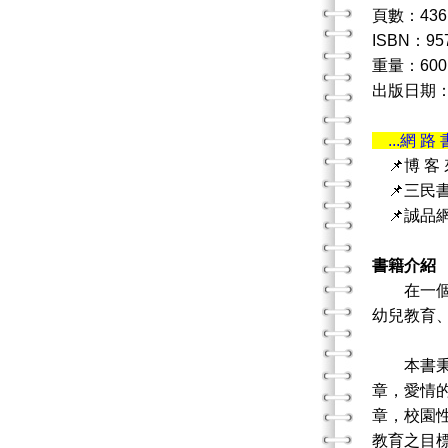
頁數：436
ISBN：95
重量：600
出版日期：20
...網 路 
📌博 客
📌三民
📌誠品
書籍介紹
在一個強
幼兒教育
本書秉持
章，愛情
章，校園
教育之目