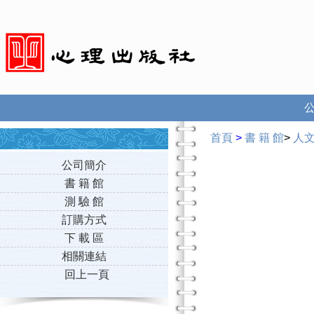
首頁
>
書 籍 館
>
人
公司簡介
書 籍 館
測 驗 館
訂購方式
下 載 區
相關連結
回上一頁