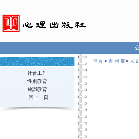
首頁
>
書 籍 館
>
人
社會工作
性別教育
通識教育
回上一頁