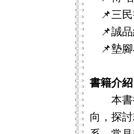
📌三民
📌誠品
📌墊腳
書籍介紹
本書從
向，探討