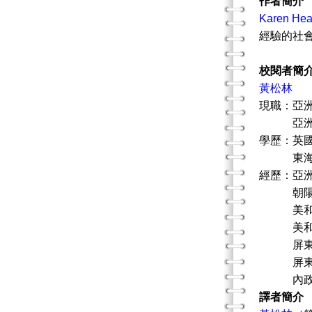
作者簡介
Karen Hea
經驗的社
校閱者簡
黃松林
現職：亞
亞洲大學
學歷：英
東海大
經歷：亞
朝陽科
美和科
美和科技
屏東科
屏東科
內政部
譯者簡介