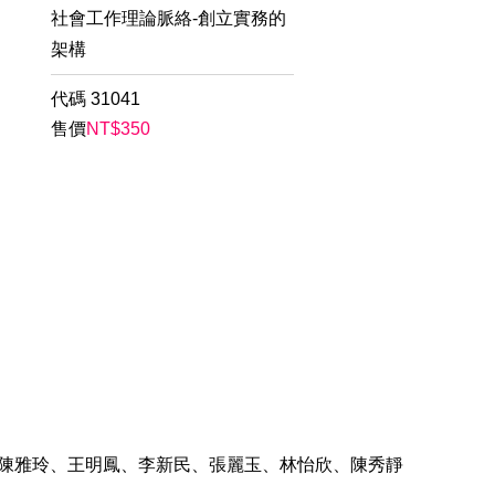
社會工作理論脈絡-創立實務的
架構
代碼
31041
售價
NT$
350
東龍、陳雅玲、王明鳳、李新民、張麗玉、林怡欣、陳秀靜