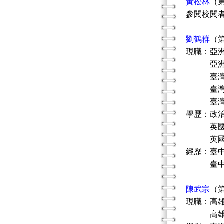
黃松林
（
參閱校閱
劉鶴群
（
現職：亞
亞洲大
臺灣家
臺灣社
臺灣社
學歷：政
英國約
英國布
經歷：臺
臺中市第
陳武宗
（
現職：高
高雄醫學