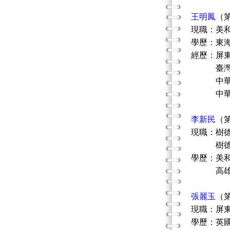
王明鳳
（
現職：美
學歷：東
經歷：屏
臺灣仕馨
中華社會
中華民國
李新民
（
現職：樹
樹德科技
學歷：美
高雄師
張麗玉
（
現職：屏
學歷：英