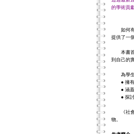
的學術貢
- L
如何
提供了一
本書首先
到自己的
為學生提
● 擁有
● 涵蓋
● 探討
《社會工
物。