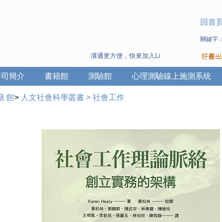
回首
關鍵字
溝通更方便，快來加入Line 與 Wechat ~
公司簡介
書籍館
測驗館
心理測驗線上施測系統
籍 館
>
人文社會科學叢書
>
社會工作