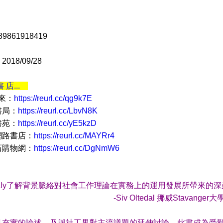
9861918419
18/09/28
書 店...
 來：
https://reurl.cc/qg9k7E
書局：
https://reurl.cc/LbvN8K
書苑：
https://reurl.cc/yE5kzD
網路書店：
https://reurl.cc/MAYRr4
石購物網：
https://reurl.cc/DgNmW6
 Healy了解背景脈絡對社會工作理論在實務上的運用發展所帶
v Oltedal 挪威Stavanger大學社
充實的論述，及與社工界對主流議題的延伸討論，此書成為受歡迎的