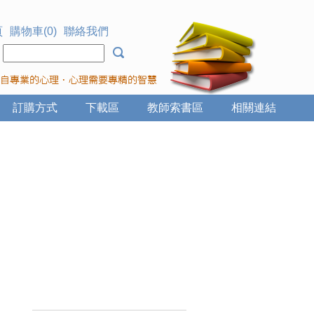
頁
購物車(0)
聯絡我們
：
訂購方式
下載區
教師索書區
相關連結