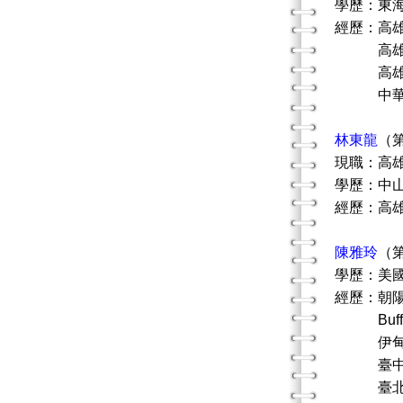
學歷：東
經歷：高
高雄醫學
高雄市
中華醫
林東龍
（
現職：高
學歷：中
經歷：高
陳雅玲
（
學歷：美
經歷：朝
Buffalo 
伊甸基
臺中市
臺北市