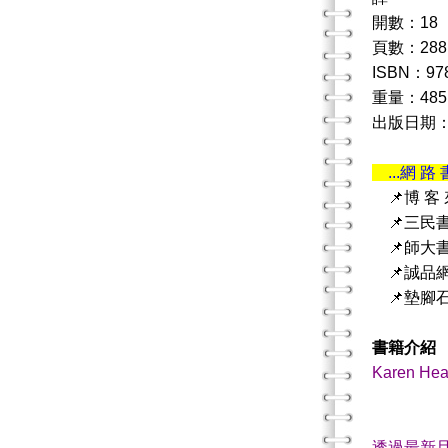
開數：18
頁數：288
ISBN：978
重量：485
出版日期：20
...網 路 
📌博 客
📌三民
📌師大
📌誠品
📌墊腳
書籍介紹
Karen
-Si
透過最新且