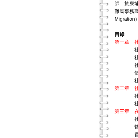
師；於柬
難民事務高級專員
Migra
目錄
第一章 
社會工
社會工
個別督
社會工
第二章 
社會工
第三章 
督導
督導過