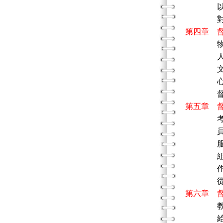
以文化
對社會
第四章 
人際之
文化
心理
督導的
第五章 
員工
服務
組織
作為經
從第一
第六章 
給予