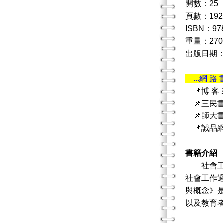
開數：25
頁數：192
ISBN：978
重量：270
出版日期：20
...網 路 
📌博 客
📌三民
📌師大
📌誠品
書籍介紹
社會工作
社會工作
與概念》
以及教育