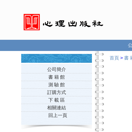
首頁
>
書 
公司簡介
書 籍 館
測 驗 館
訂購方式
下 載 區
相關連結
回上一頁