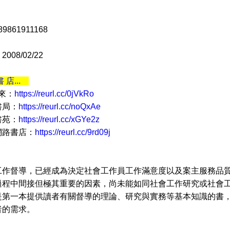
9861911168
08/02/22
書 店...
 來：
https://reurl.cc/0jVkRo
書局：
https://reurl.cc/noQxAe
書苑：
https://reurl.cc/xGYe2z
網路書店：
https://reurl.cc/9rd09j
督導，已經成為決定社會工作員工作滿意度以及案主服務品質
過程中間接但極其重要的因素，尚未能如同社會工作研究或社會
是第一本提供讀者有關督導的理論、研究與實務等基本知識的書
者的需求。