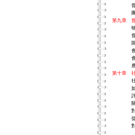
督導者與
團體
第九章 
督導
開會的
會議進
會議討
應考量
第十章 
如何挑
評論現
關於
對未來
從現
對社會