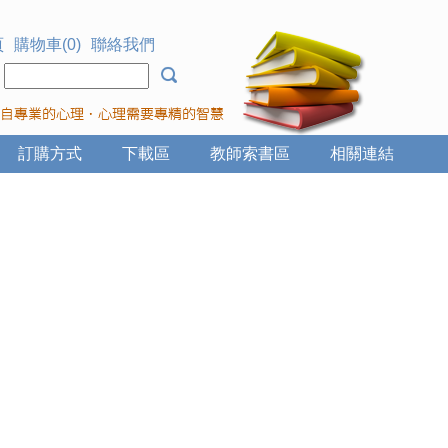
頁
購物車(0)
聯絡我們
：
訂購方式
下載區
教師索書區
相關連結