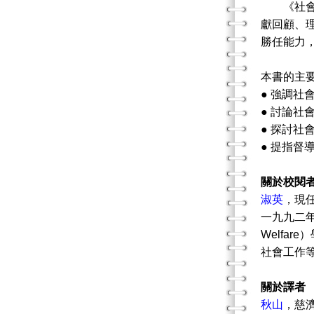
《社會工
獻回顧、
勝任能力
本書的主
● 強調
● 討論
● 探討
● 提指督
關於校閱
淑英
，
現
一九九二年於
Welfa
社會工作
關於譯者
秋山
，
慈