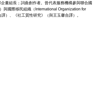
部企畫組長；詞曲創作者。曾代表服務機構參與聯合國
與國際移民組織（International Organization for
育維合譯）、《社工質性研究》（與王玉馨合譯）。