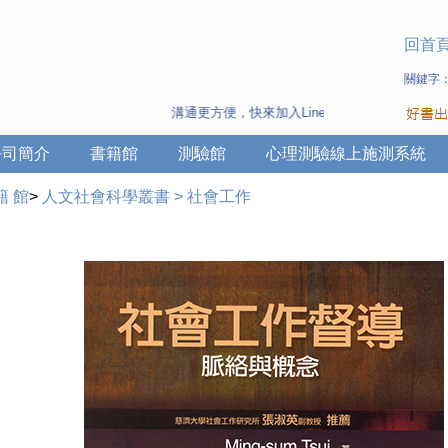
回首
關鍵字
溝通更方便，快來加入Line 與 Wechat ~
公司簡介
書籍館
測驗館
心理測驗線上施測系統
籍 館
>
人文社會科學叢書
>
社會工作