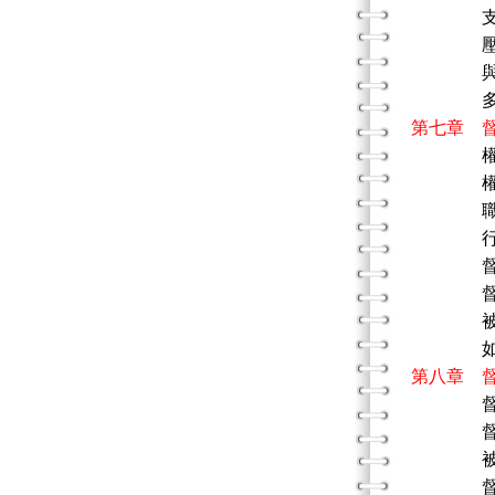
支持
壓力
與男性
多樣性
第七章 
權力和
職權和
行使權
督導者
督導
被督導
如何處
第八章 
督導者
被督導
督導過