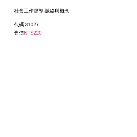
社會工作督導-脈絡與概念
代碼
31027
售價
NT$
220