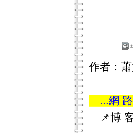
作者：蕭
...網 路
📌博 客