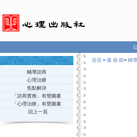
首頁
>
書 籍 館
>
輔
輔導諮商
心理治療
焦點解決
「諮商實務」有聲圖書
「心理治療」有聲圖書
回上一頁