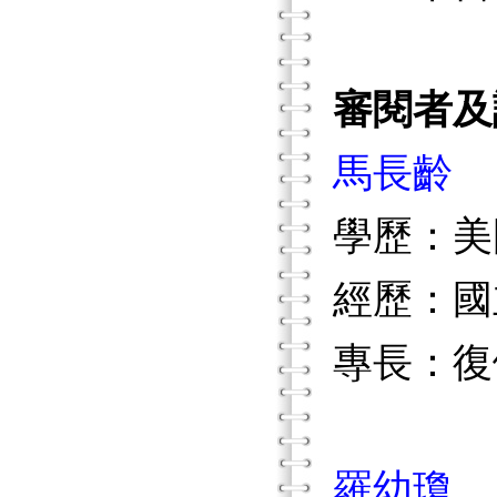
審閱者及
馬長齡
學歷：美
經歷：國
專長：復
羅幼瓊