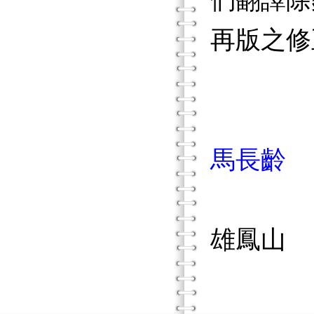
們翻譯除
再版之修
馬長齡
雄鳳山