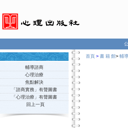
首頁
>
書 籍 館
>
輔
輔導諮商
心理治療
焦點解決
「諮商實務」有聲圖書
「心理治療」有聲圖書
回上一頁