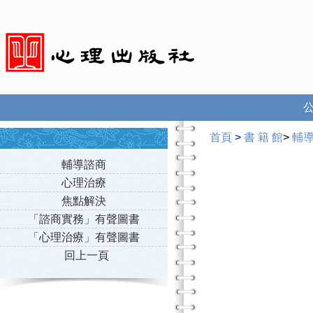
首頁
>
書 籍 館
>
輔
輔導諮商
心理治療
焦點解決
「諮商實務」有聲圖書
「心理治療」有聲圖書
回上一頁