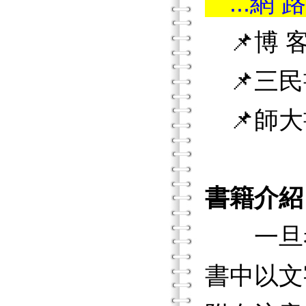
...網 路
📌博 客
📌三民
📌師大
書籍介紹
一旦考
書中以文