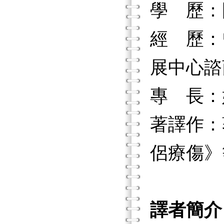
學 歷：
經 歷：
展中心諮
專 長：
著譯作：
侶療傷》
譯者簡介