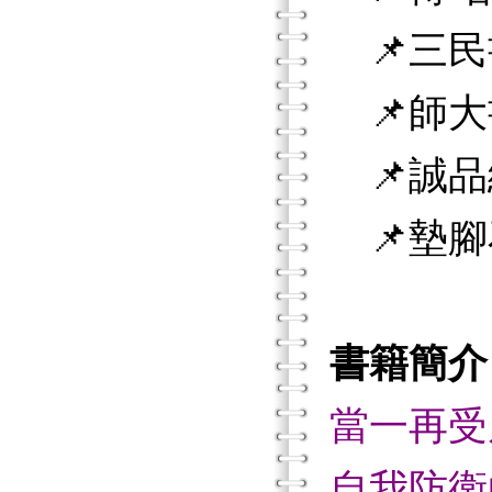
📌三民
📌師大
📌誠品
📌墊腳
書籍簡介
當一再受
自我防衛