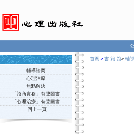
首頁
>
書 籍 館
>
輔
輔導諮商
心理治療
焦點解決
「諮商實務」有聲圖書
「心理治療」有聲圖書
回上一頁