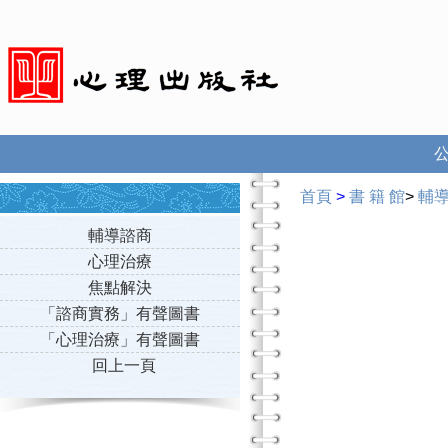
首頁
>
書 籍 館
>
輔
輔導諮商
心理治療
焦點解決
「諮商實務」有聲圖書
「心理治療」有聲圖書
回上一頁