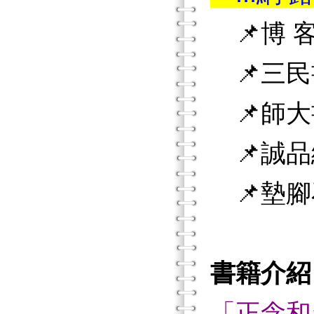
📌博 客
📌三民
📌師大
📌誠品
📌墊腳
書籍介紹
「正念和