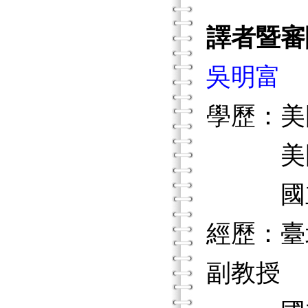
譯者暨審
吳明富
學歷：美
美國路
國立臺
經歷：臺
副教授