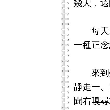
幾天，遠
每天清
一種正念
來到臺
靜走一、
聞右嗅尋