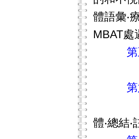
體語彙‧
MBAT
第
第
體‧總結‧