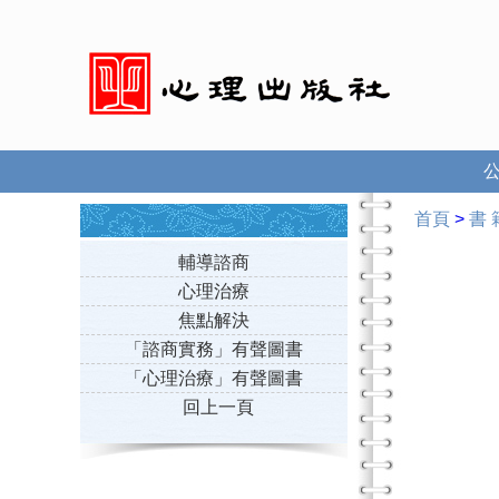
首頁
>
書 
輔導諮商
心理治療
焦點解決
「諮商實務」有聲圖書
「心理治療」有聲圖書
回上一頁