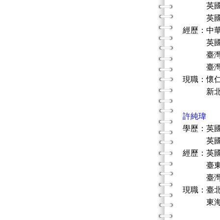
英國基
英國倫敦
經歷：中華
英國藝
臺灣藝術治
臺灣藝術治
現職：懷
新北市家
許純瑋
學歷：英國
英國艾塞
經歷：英國
臺東基督
臺灣藝術治
現職：臺
東海大