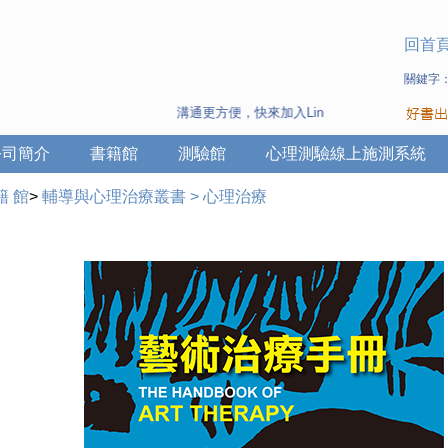
回首
關鍵字
溝通更方便，快來加入Line 與 Wechat ~
公司簡介
書籍館
測驗館
心理測驗線上施測系統
籍 館
>
輔導與心理治療叢書
>
心理治療