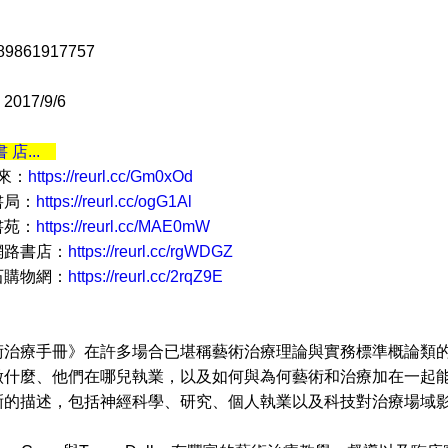
9861917757
017/9/6
書 店...
 來：
https://reurl.cc/Gm0xOd
書局：
https://reurl.cc/ogG1Al
書苑：
https://reurl.cc/MAE0mW
網路書店：
https://reurl.cc/rgWDGZ
石購物網：
https://reurl.cc/2rqZ9E
療手冊》在許多場合已堪稱藝術治療理論與實務標準概論類的
做什麼、他們在哪兒執業，以及如何與為何藝術和治療加在一起
晰的描述，包括神經科學、研究、個人執業以及科技對治療場域