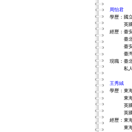
周怡君
學歷：國
英國瑪格
經歷：臺
臺北市市
臺安醫院
臺灣藝術治
現職：臺
私人執
王秀絨
學歷：東
東海大學
英國雪菲
英國雪菲
經歷：東
東海大