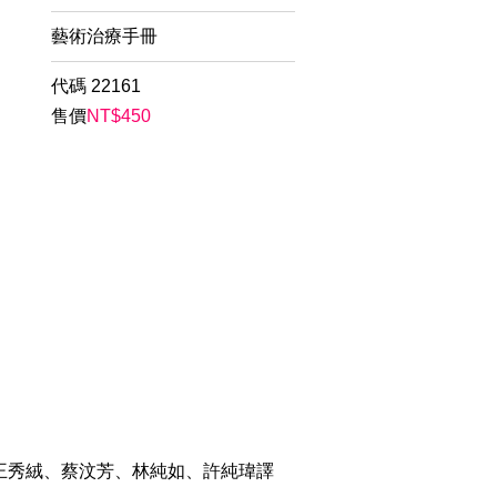
藝術治療手冊
代碼
22161
售價
NT$
450
周怡君、王秀絨、蔡汶芳、林純如、許純瑋譯