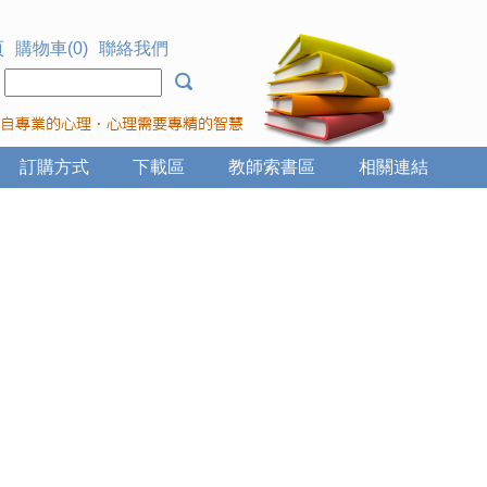
頁
購物車(0)
聯絡我們
：
訂購方式
下載區
教師索書區
相關連結