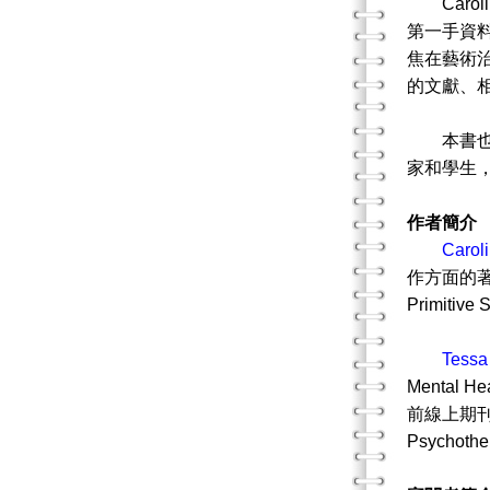
Carol
第一手資
焦在藝術
的文獻、
本書也含
家和學生
作者簡介
Carol
作方面的著作
Primitive
Tessa
Menta
前線上期刊《
Psychot