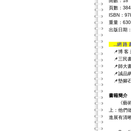
開數：18
頁數：384
ISBN：978
重量：630
出版日期：2
...網 路 
📌博 客
📌三民
📌師大
📌誠品
📌墊腳
書籍簡介
《藝術治
上：他們
進展有清