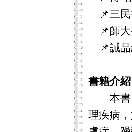
📌三民
📌師大
📌誠品
書籍介紹
本書以
理疾病，
慮症、躁