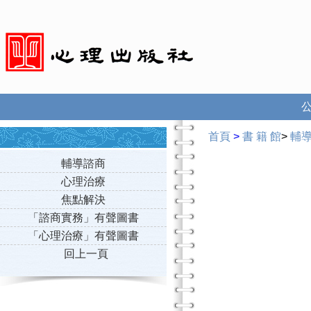
首頁
>
書 籍 館
>
輔
輔導諮商
心理治療
焦點解決
「諮商實務」有聲圖書
「心理治療」有聲圖書
回上一頁