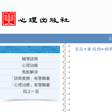
首頁
>
書 籍 館
>
輔
輔導諮商
心理治療
焦點解決
「諮商實務」有聲圖書
「心理治療」有聲圖書
回上一頁