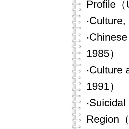
Profile（
‧Culture
‧Chinese
1985）
‧Culture
1991）
‧Suicidal
Region（S