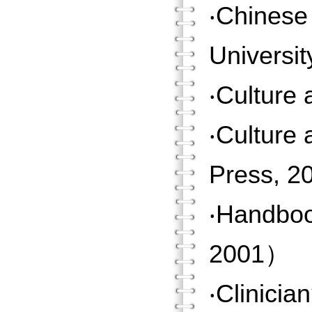
‧Chinese
Universi
‧Culture
‧Culture
Press, 
‧Handboo
2001）
‧Clinicia