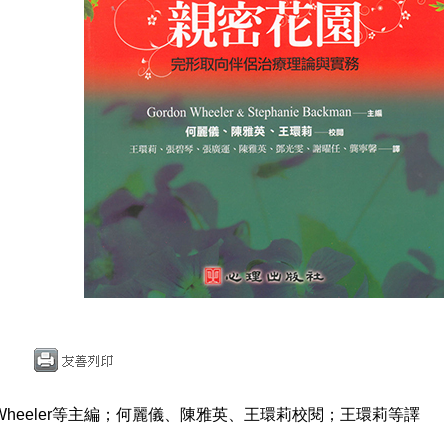
 Wheeler等主編；何麗儀、陳雅英、王環莉校閱；王環莉等譯