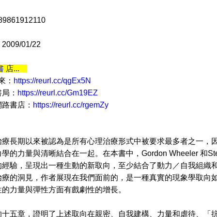
9861912110
09/01/22
書 店...
 來：
https://reurl.cc/qgEx5N
書局：
https://reurl.cc/Gm19EZ
網路書店：
https://reurl.cc/rgemZy
長期以來被認為是所有心理治療形式中被要求最多者之一，因
的力量與清晰結合在一起。在本書中，Gordon Wheeler 和St
的經驗，呈現出一種生動的新取向，至少結合了動力／自我組織
治療的洞見，作者展現在我們面前的，是一種真實的現象學取向
性的力量與彈性方面有戲劇性的增長。
五章，證明了上述取向在親密、自我建構、力量和虐待、「抗