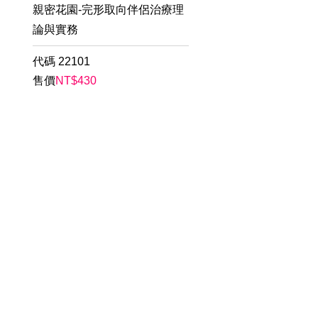
親密花園-完形取向伴侶治療理
論與實務
代碼
22101
售價
NT$
430