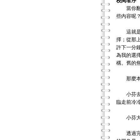
校閱者序
當你翻閱
些內容呢
這就是完
擇；從那
許下一分
為我的選
構。舊的
那麼本書
小芬去參
臨走前冷
小芬大可
透過完形