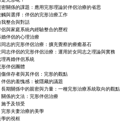
親密關係的課題：應用完形理論於伴侶治療的省思
接觸與選擇：伴侶的完形治療工作
自我整合與對話
伴侶與家庭系統內經驗整合的歷程
再婚伴侶的心理治療
男同志的完形伴侶治療：擴充覺察的療癒基石
女同志伴侶的完形伴侶治療：運用於女同志之理論與實務
處理再婚伴侶系統
完形伴侶團體
創傷倖存者與其伴侶：完形的觀點
 伴侶的羞愧感：被隱藏的議題
 長期關係中的親密與力量：一種完形治療系統取向的觀點
 關係的文法：完形伴侶治療
 施予及領受
 完形夫妻治療的美學
美學的視框