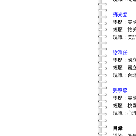
鄧光雯
學歷：美
經歷：旅
現職：美
謝曜任
學歷：國
經歷：國
現職：台
龔寧馨
學歷：美
經歷：桃
現職：心
目錄
導論 為