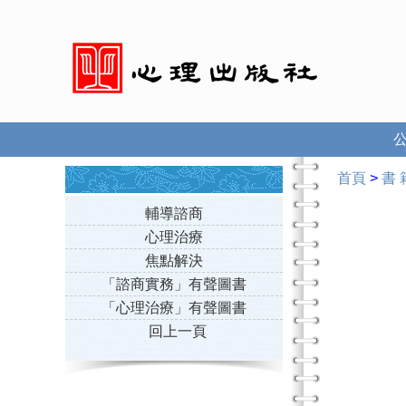
首頁
>
書 
輔導諮商
心理治療
焦點解決
「諮商實務」有聲圖書
「心理治療」有聲圖書
回上一頁