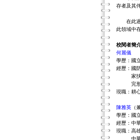
存者及其
在此過程
此領域中
校閱者簡
何麗儀
學歷：國
經歷：國
家扶中
完形取
現職：耕
陳雅英
（
學歷：國
經歷：中
現職：高
中華溝通