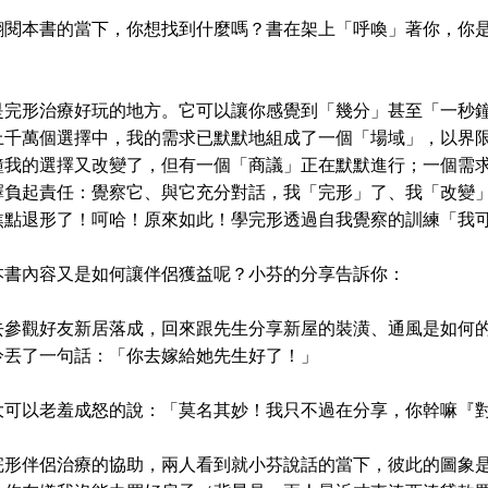
本書的當下，你想找到什麼嗎？書在架上「呼喚」著你，你是
？
形治療好玩的地方。它可以讓你感覺到「幾分」甚至「一秒鐘
上千萬個選擇中，我的需求已默默地組成了一個「場域」，以界
鐘我的選擇又改變了，但有一個「商議」正在默默進行；一個需
擇負起責任：覺察它、與它充分對話，我「完形」了、我「改變
焦點退形了！呵哈！原來如此！學完形透過自我覺察的訓練「我
內容又是如何讓伴侶獲益呢？小芬的分享告訴你：
觀好友新居落成，回來跟先生分享新屋的裝潢、通風是如何的
冷丟了一句話：「你去嫁給她先生好了！」
以老羞成怒的說：「莫名其妙！我只不過在分享，你幹嘛『對
伴侶治療的協助，兩人看到就小芬說話的當下，彼此的圖象是