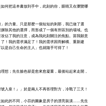
如何把這本書放到手中，此刻的你，眼睛又在瀏覽哪
」的力量。只是那麼一個短短的剎那，我已做了選
限摒除其他的選擇，而形成了一個有所區別的場域。也
求攻佔了我的注意，成為我此刻關注的焦點。當我願意
」了！我的需求滿足了！我的需求因而解構、重新建
可以是自己生命的主人」也就隨手可得了！
理想；先生臉色卻是愈來愈凝重，最後站起來走開，
號入座！』」於是兩人不再答理對方，冷戰了三天！
如此的不同，小芬的圖象是房子的漂亮裝潢……先生