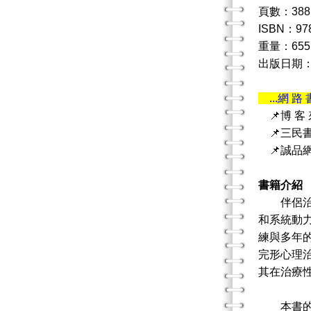
頁數：388
ISBN：978
重量：655
出版日期：20
...網 路 
📌博 客
📌三民
📌誠品
書籍介紹
伴侶治療
和系統動力學
練與多年
完形心理
其在治療
本書的十