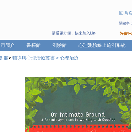
回首
關鍵字
溝通更方便，快來加入Line 與 Wechat ~
公司簡介
書籍館
測驗館
心理測驗線上施測系統
籍 館
>
輔導與心理治療叢書
>
心理治療