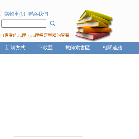
頁
購物車(0)
聯絡我們
：
訂購方式
下載區
教師索書區
相關連結