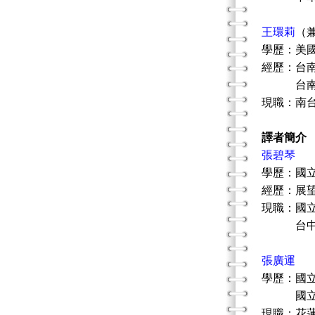
王環莉
（
學歷：美
經歷：台
台南市
現職：南
譯者簡介
張碧琴
學歷：國
經歷：展
現職：國
台中市家
張廣運
學歷：國
國立台
現職：花