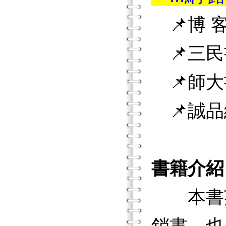
📌博 客
📌三民
📌師大
📌誠品
書籍介紹
本書英文