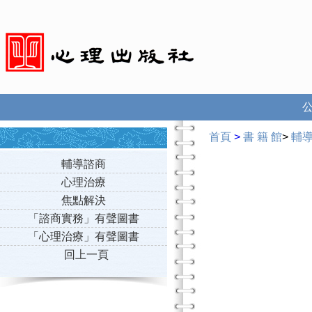
首頁
>
書 籍 館
>
輔
輔導諮商
心理治療
焦點解決
「諮商實務」有聲圖書
「心理治療」有聲圖書
回上一頁