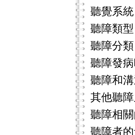
聽覺系
聽障類
聽障分
聽障發
聽障和溝
其他聽障
聽障相
聽障者