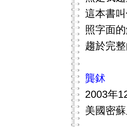
這本書叫
照字面的
趨於完整
龔鉥
2003年1
美國密蘇