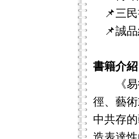
📌三民
📌誠品
書籍介紹
《易術
徑、藝術
中共存的
造表達性