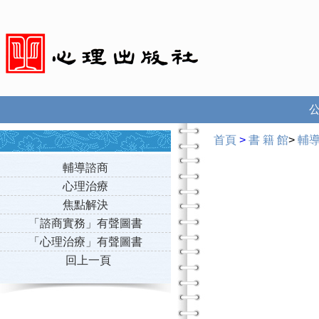
首頁
>
書 籍 館
>
輔
輔導諮商
心理治療
焦點解決
「諮商實務」有聲圖書
「心理治療」有聲圖書
回上一頁