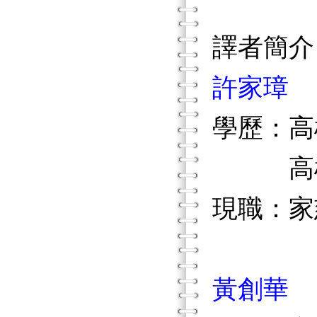
譯者簡介
許家璋
學歷：高
高雄醫
現職：家
黃創華