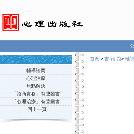
首頁
>
書 籍 館
>
輔
輔導諮商
心理治療
焦點解決
「諮商實務」有聲圖書
「心理治療」有聲圖書
回上一頁