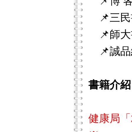
📌博 客
📌三民
📌師大
📌誠品
書籍介紹
健康局「