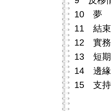
9 反移
10 夢
11 結束
12 實
13 短
14 邊
15 支