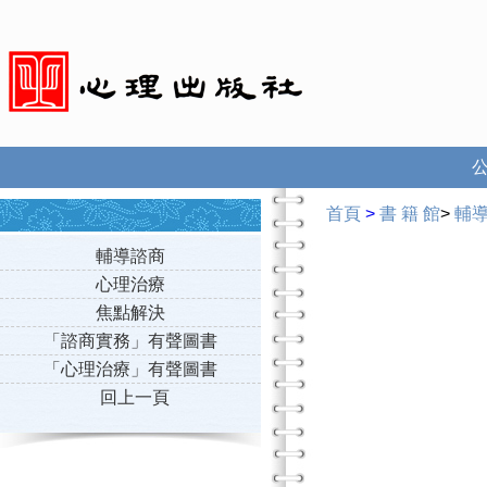
首頁
>
書 籍 館
>
輔
輔導諮商
心理治療
焦點解決
「諮商實務」有聲圖書
「心理治療」有聲圖書
回上一頁