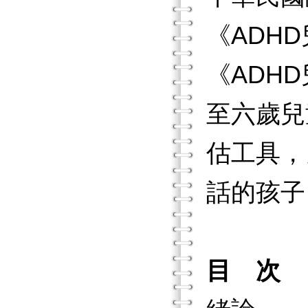
《ADH
《ADH
至六歲兒
估工具，
話的孩子
目 次