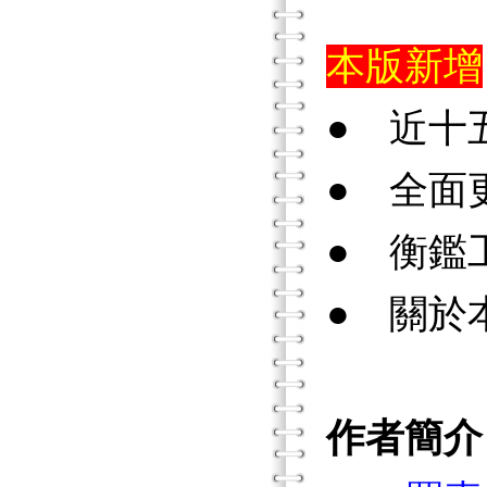
本版新增
● 近十
● 全面
● 衡鑑
● 關於
作者簡介