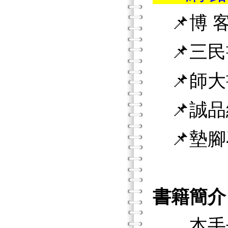
📌博 客
📌三民
📌師大
📌誠品
📌墊腳
書籍簡介
本手冊