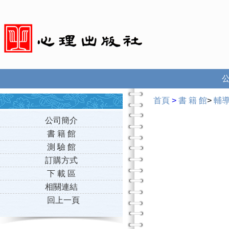
首頁
>
書 籍 館
>
輔
公司簡介
書 籍 館
測 驗 館
訂購方式
下 載 區
相關連結
回上一頁