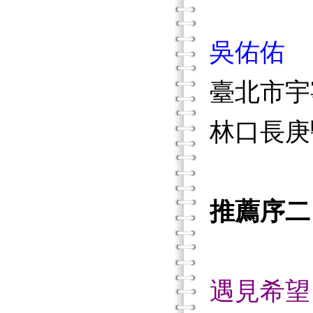
吳佑佑
臺北市宇
林口長庚
推薦序二
遇見希望