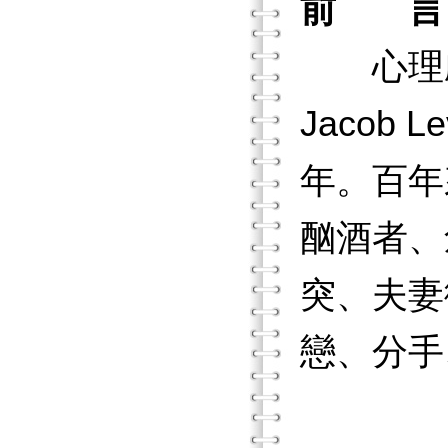
前 言
心理劇（
Jacob 
年。百年
酗酒者、
突、夫妻
戀、分手