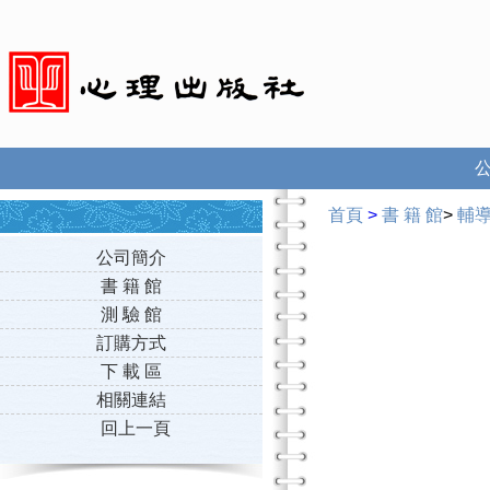
首頁
>
書 籍 館
>
輔
公司簡介
書 籍 館
測 驗 館
訂購方式
下 載 區
相關連結
回上一頁