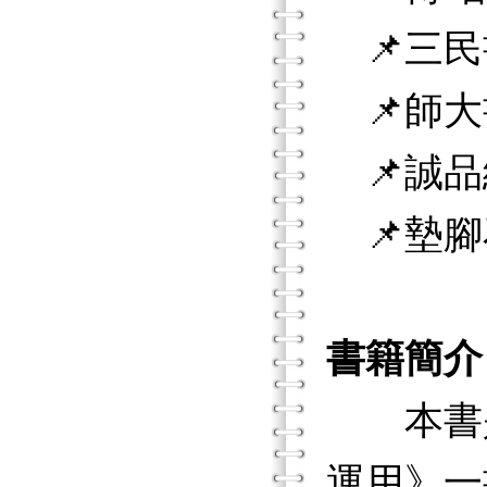
📌三民
📌師大
📌誠品
📌墊腳
書籍簡介
本書是
運用》一