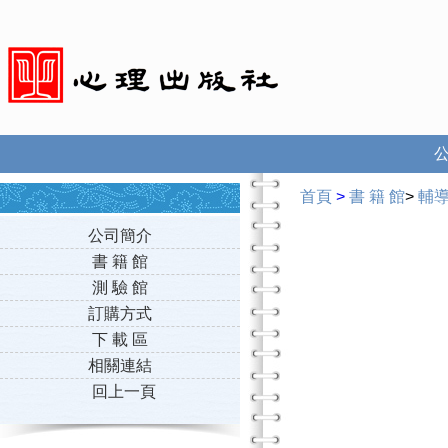
首頁
>
書 籍 館
>
輔
公司簡介
書 籍 館
測 驗 館
訂購方式
下 載 區
相關連結
回上一頁