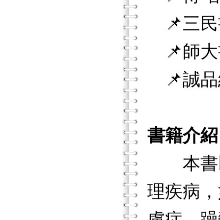
📌三民
📌師大
📌誠品
書籍介紹
本書以
理疾病，
慮症、躁