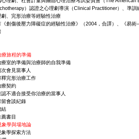
會計量與團體心理治療考試委員會（The American Board of Exam
ychotherapy）認證之心理劇導演（Clinical Practitioner）、準訓練師（Pr
理劇、完形治療等經驗性治療
《創傷後壓力障礙症的經驗性治療》（2004，合譯）、《易術
書
 治療旅程的準備
治療室的準備與治療師的自我準備
見當事人
形治療工作
契約
適合接受你治療的當事人
會談紀錄
結
書目
 現象學與場地論
現象學探索方法