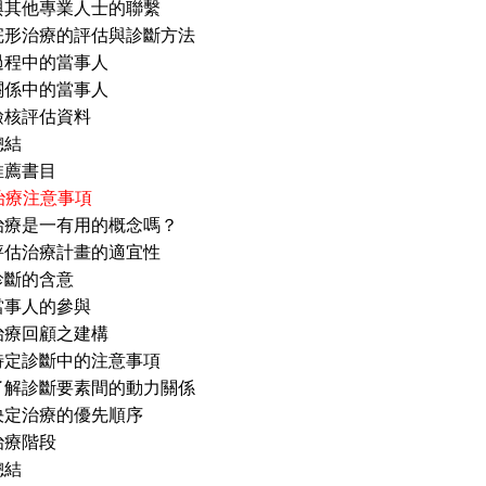
專業人士的聯繫
療的評估與診斷方法
的當事人
的當事人
評估資料
結
書目
 治療注意事項
治療是一有用的概念嗎？
療計畫的適宜性
的含意
人的參與
顧之建構
斷中的注意事項
斷要素間的動力關係
療的優先順序
階段
結