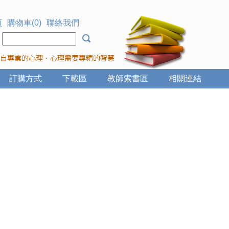
頁
購物車(0)
聯絡我們
：
訂購方式
下載區
教師索書區
相關連結