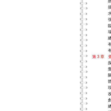
懸
描
水平化
強烈
臨床
場地
總
有關現
有關場
第 3 章 
覺察
關係
體驗
現實存在的向
改變的
創造
總