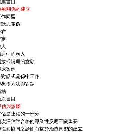
書目
 治療關係的建立
工作同盟
式關係
在
定
入
中的融入
溝通的意願
案例
式關係中工作
方法與對話
結
書目
 評估與診斷
評估是連結的一部分
估對合格的專業性反應至關重要
協同之診斷有益於治療同盟的建立