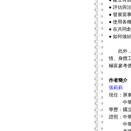
● 評估與
● 發展當
● 使用各
● 在共同
● 如何做
此外，作
情、身體
極富參考
作者簡介
張莉莉
現任：屏
中華團體
學歷：國
證照：中
中華民