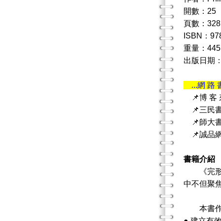
開數：25
頁數：328
ISBN：978
重量：445
出版日期：20
...網 路 
📌博 客
📌三民
📌師大
📌誠品
書籍介紹
《完形諮
中不但聚
本書作者
● 建立有