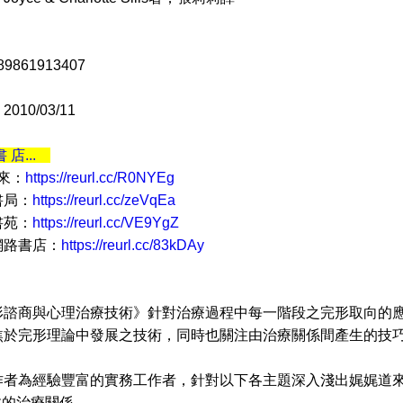
9861913407
10/03/11
書 店...
 來：
https://reurl.cc/R0NYEg
書局：
https://reurl.cc/zeVqEa
書苑：
https://reurl.cc/VE9YgZ
網路書店：
https://reurl.cc/83kDAy
商與心理治療技術》針對治療過程中每一階段之完形取向的應
焦於完形理論中發展之技術，同時也關注由治療關係間產生的技
為經驗豐富的實務工作者，針對以下各主題深入淺出娓娓道來
效的治療關係