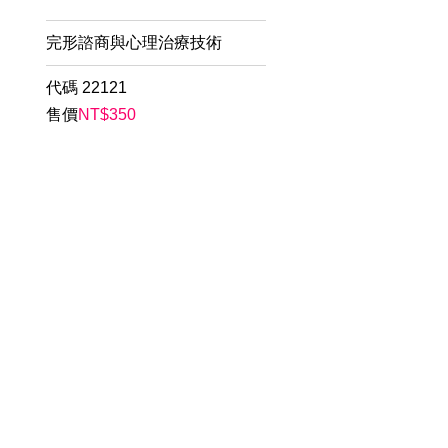
完形諮商與心理治療技術
代碼
22121
售價
NT$
350