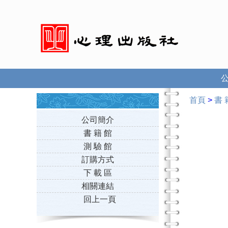
首頁
>
書 
公司簡介
書 籍 館
測 驗 館
訂購方式
下 載 區
相關連結
回上一頁