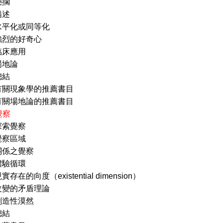
擱
述
或同等化
的好奇心
應用
論
結
象學的推薦書目
地論的推薦書目
覺察
探索覺察
區域
之覺察
循環
度（existential dimension）
矛盾理論
性漠然
結