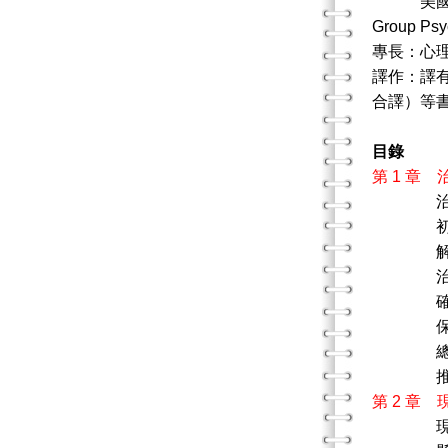
美國心理劇、社
Group Ps
專長：心
譯作：譯有
合譯）等
目錄
第 1 章
初次會
解釋完
治療
確認不
保留
總
推薦
第 2 章