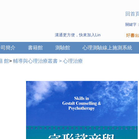
回首
關鍵字
溝通更方便，快來加入Line 與 Wechat ~
公司簡介
書籍館
測驗館
心理測驗線上施測系統
籍 館
>
輔導與心理治療叢書
>
心理治療