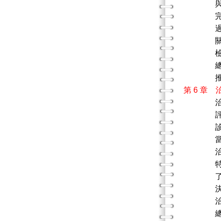
與其他
完形治
過程中
關係中
檢核
總
推薦
第 6 章
評估治
診斷
當事
治療回
特定診
了解診
決定治
治療
總