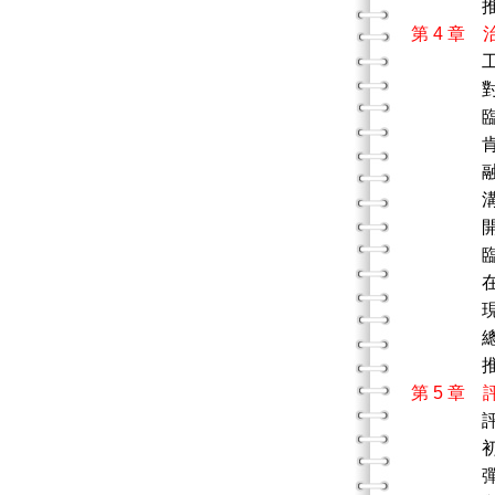
推薦
第 4 章
對話
臨
肯
融
溝通
開放式
臨床
在對話
現象學
總
推薦
第 5 章
初次評
彈性而