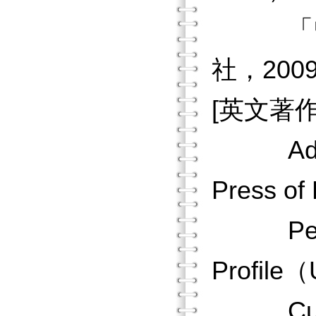
「曾文
社，2009
[英文著作
Adjustm
Press of
People 
Profile（
Culture