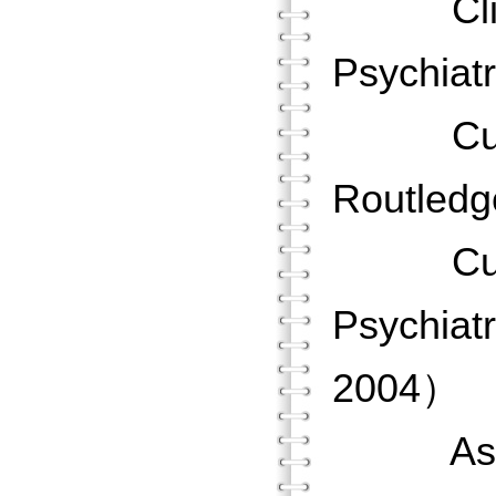
Clinici
Psychia
Culture
Routled
Cultura
Psychiat
2004）
Asian C