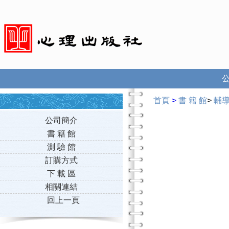
首頁
>
書 籍 館
>
輔
公司簡介
書 籍 館
測 驗 館
訂購方式
下 載 區
相關連結
回上一頁