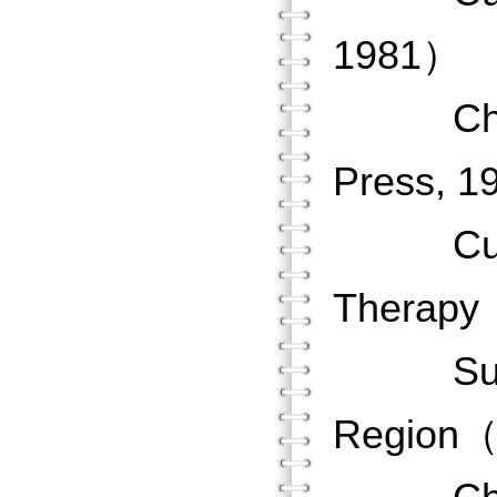
1981）
Chinese
Press, 
Culture
Therapy
Suicidal
Region（S